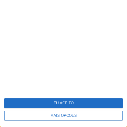
Do Liberation Day ao Acordo de
Genebra – O que se segue?
EU ACEITO
Técnico e Vinci Energies Portugal
apresentam novo Formula Student
MAIS OPÇÕES
para 2025/2026