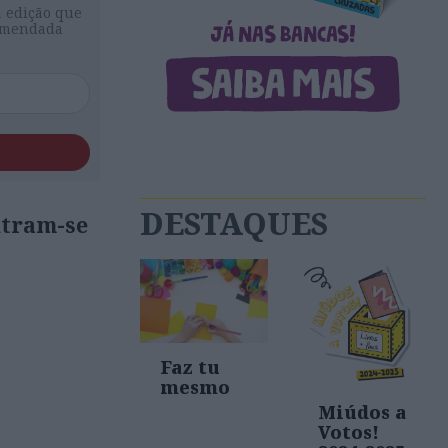
a edição que
comendada
DESTAQUES
ntram-se
Faz tu
mesmo
Miúdos a
Votos!