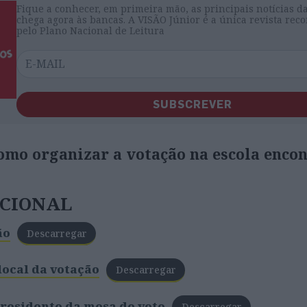
Fique a conhecer, em primeira mão, as principais notícias d
chega agora às bancas. A VISÃO Júnior é a única revista re
pelo Plano Nacional de Leitura
SUBSCREVER
como organizar a votação na escola enco
ICIONAL
ão
Descarregar
local da votação
Descarregar
presidente da mesa de voto
Descarregar