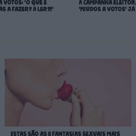
 Votos: 'O que é
A campanha eleitor
s a fazer? A ler?!'
'Miúdos a Votos' já
Estas são as 8 fantasias sexuais mais