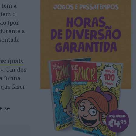
e tem a
 tem o
ão (por
 durante a
esentada
os: quais
a». Um dos
 a forma
 que fazer
e se