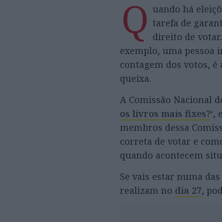
Q
uando há eleiçõ
tarefa de garan
direito de vota
exemplo, uma pessoa ir
contagem dos votos, é 
queixa.
A Comissão Nacional de 
os livros mais fixes?
‘,
membros dessa Comissão
correta de votar e com
quando acontecem situ
Se vais estar numa das 
realizam no
dia 27
, po