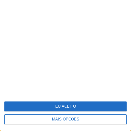
autenticidade, qualidade e algo para
dizer em palco”
12 celebridades que têm uma sex tape
EU ACEITO
MAIS OPÇÕES