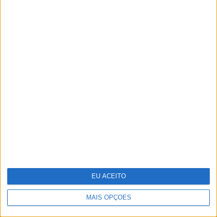
da mulher
Cosentino inaugura o Cosentino City
Porto e reforça a sua presença em
Portugal
EU ACEITO
MAIS OPÇÕES