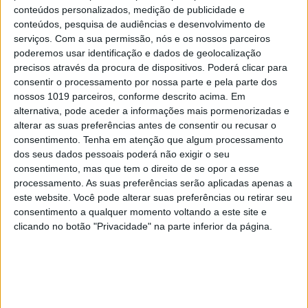
conteúdos personalizados, medição de publicidade e
conteúdos, pesquisa de audiências e desenvolvimento de
serviços.
Com a sua permissão, nós e os nossos parceiros
MAIS NOTÍCIAS
poderemos usar identificação e dados de geolocalização
precisos através da procura de dispositivos. Poderá clicar para
consentir o processamento por nossa parte e pela parte dos
nossos 1019 parceiros, conforme descrito acima. Em
alternativa, pode aceder a informações mais pormenorizadas e
alterar as suas preferências antes de consentir ou recusar o
consentimento.
Tenha em atenção que algum processamento
dos seus dados pessoais poderá não exigir o seu
consentimento, mas que tem o direito de se opor a esse
processamento. As suas preferências serão aplicadas apenas a
este website. Você pode alterar suas preferências ou retirar seu
consentimento a qualquer momento voltando a este site e
clicando no botão "Privacidade" na parte inferior da página.
Festas, feiras e romarias de Portugal:
15 sugestões para celebrar a cultura
popular