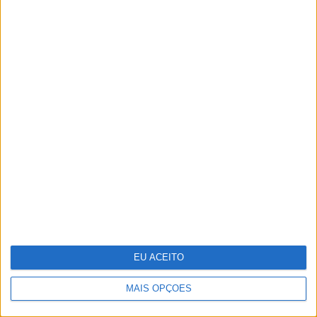
“Uma mãe-chimpanzé educa os filhos
tal como uma mãe humana devia
educar os seus”. Os ensinamentos de
Jane Goodall numa entrevista a VISÃO
EU ACEITO
MAIS OPÇÕES