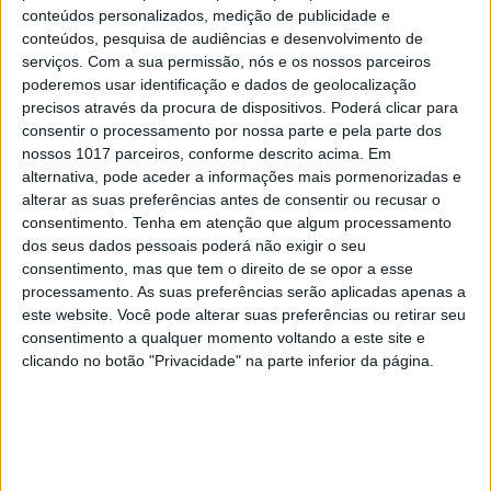
conteúdos personalizados, medição de publicidade e
conteúdos, pesquisa de audiências e desenvolvimento de
serviços.
Com a sua permissão, nós e os nossos parceiros
poderemos usar identificação e dados de geolocalização
precisos através da procura de dispositivos. Poderá clicar para
consentir o processamento por nossa parte e pela parte dos
nossos 1017 parceiros, conforme descrito acima. Em
alternativa, pode aceder a informações mais pormenorizadas e
MIÚDOS A VOTOS
alterar as suas preferências antes de consentir ou recusar o
consentimento.
Tenha em atenção que algum processamento
Os livros que vão às eleições de
dos seus dados pessoais poderá não exigir o seu
'Miúdos a Votos' em 2021
consentimento, mas que tem o direito de se opor a esse
processamento. As suas preferências serão aplicadas apenas a
este website. Você pode alterar suas preferências ou retirar seu
consentimento a qualquer momento voltando a este site e
clicando no botão "Privacidade" na parte inferior da página.