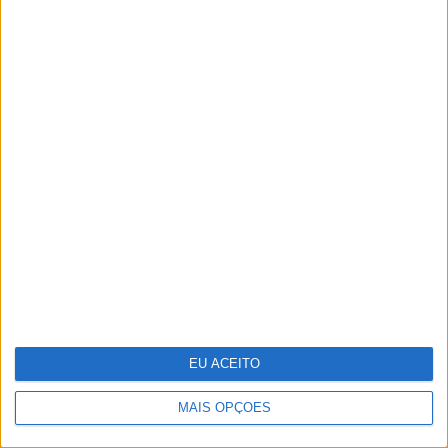
“Uma mãe-chimpanzé educa os filhos
tal como uma mãe humana devia
educar os seus”. Os ensinamentos de
Jane Goodall numa entrevista a VISÃO
EU ACEITO
MAIS OPÇÕES