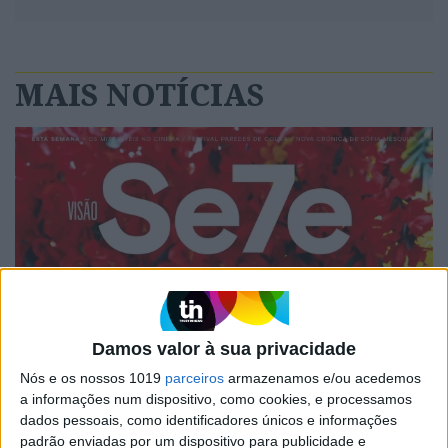
MAIS NOTÍCIAS
Damos valor à sua privacidade
A VISÃO Se7e desta semana – edição 1744
Nós e os nossos 1019
parceiros
armazenamos e/ou acedemos
a informações num dispositivo, como cookies, e processamos
dados pessoais, como identificadores únicos e informações
padrão enviadas por um dispositivo para publicidade e