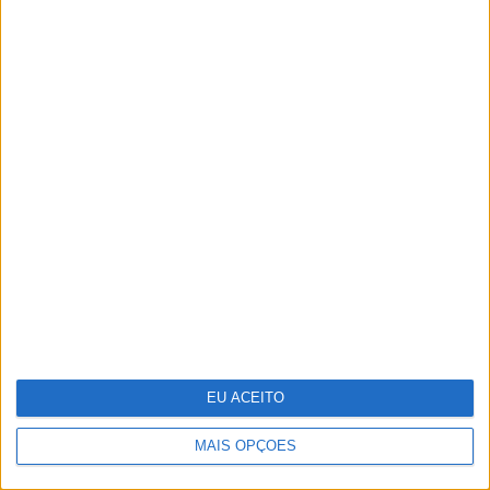
Novo implante do MIT evita
hipoglicémias fatais nos diabéticos
EU ACEITO
MAIS OPÇÕES
Ideia para uma escapada: Do Alqueva à