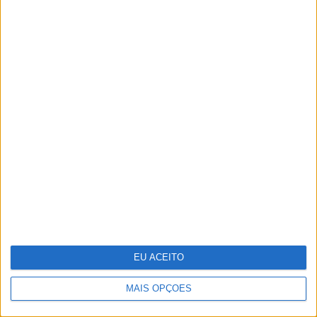
CARAS Decoração: 10 ideias para
transformar o velho em novo
EU ACEITO
MAIS OPÇÕES