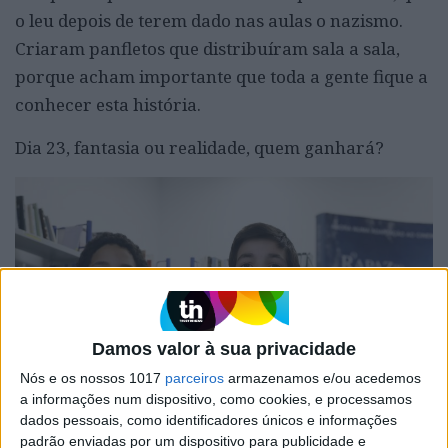
o leu depois de terem dado nas aulas o nazismo.
Criaram panfletos que distribuíram sala a sala,
porque acham importante que toda a gente fique a
conhecer esta história.
Dia 23, fantasia ou realidade, quem ganhará?
Damos valor à sua privacidade
Nós e os nossos 1017
parceiros
armazenamos e/ou acedemos
a informações num dispositivo, como cookies, e processamos
dados pessoais, como identificadores únicos e informações
padrão enviadas por um dispositivo para publicidade e