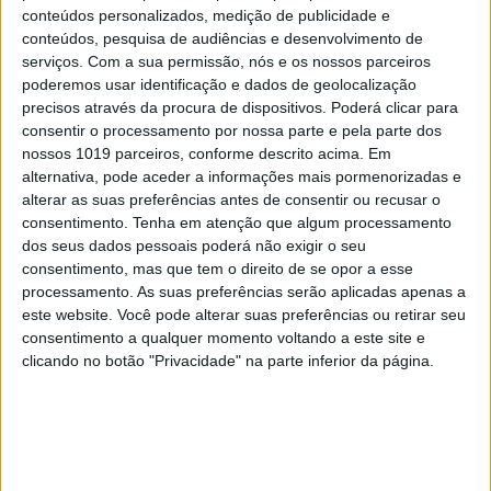
conteúdos personalizados, medição de publicidade e
conteúdos, pesquisa de audiências e desenvolvimento de
serviços.
Com a sua permissão, nós e os nossos parceiros
FOTO: Lucília Monteiro
poderemos usar identificação e dados de geolocalização
precisos através da procura de dispositivos. Poderá clicar para
É em plena Rua de Miguel Bombarda que a Papa-
consentir o processamento por nossa parte e pela parte dos
livros encanta quem por ali passa com o seu
nossos 1019 parceiros, conforme descrito acima. Em
alternativa, pode aceder a informações mais pormenorizadas e
espaço arejado e a forma peculiar como os livros
alterar as suas preferências antes de consentir ou recusar o
estão expostos. Paredes altas forradas a livros até
consentimento.
Tenha em atenção que algum processamento
ao teto, mas nada de lombadas: aqui, todas as
dos seus dados pessoais poderá não exigir o seu
consentimento, mas que tem o direito de se opor a esse
capas estão bem à vista. “Como numa verdadeira
processamento. As suas preferências serão aplicadas apenas a
exposição! Esta forma de expor sublinha a
este website. Você pode alterar suas preferências ou retirar seu
importância da capa num livro”, refere Adélia
consentimento a qualquer momento voltando a este site e
clicando no botão "Privacidade" na parte inferior da página.
Carvalho, escritora e uma das proprietárias.
E, de facto, a Papa-livros também funciona como
galeria, com exposições de ilustração. Ilustradores
e designers são, aliás, clientes fiéis da livraria