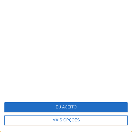
Infeções respiratórias como Covid ou
a gripe podem "acordar" células
cancerígenas adormecidas nos
pulmões
EU ACEITO
MAIS OPÇÕES