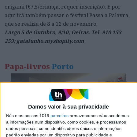
origami (€7,5/criança, requer inscrição). E por
aqui irá também passar o festival Passa a Palavra,
que se realiza de 8 a 12 de novembro.
Largo 5 de Outubro, 9/10, Oeiras. Tel. 910 153
259; gatafunho.myshopify.com
Papa-livros
Porto
Damos valor à sua privacidade
Nós e os nossos 1019
parceiros
armazenamos e/ou acedemos
a informações num dispositivo, como cookies, e processamos
dados pessoais, como identificadores únicos e informações
padrão enviadas por um dispositivo para publicidade e