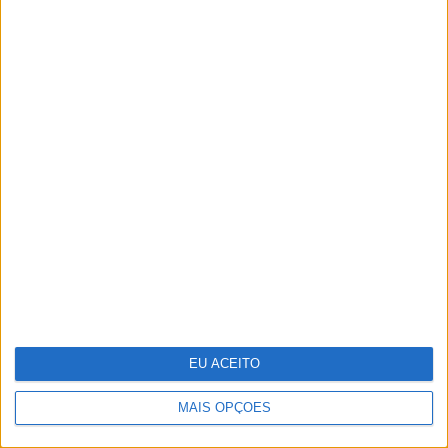
Lady Kitty Spencer regressa a Roma
para o desfile de alta-costura de Dolce
& Gabbana
EU ACEITO
MAIS OPÇÕES