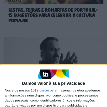
Festas, feiras e romarias de Portugal:
15 sugestões para celebrar a cultura
popular
Damos valor à sua privacidade
Nós e os nossos 1019
parceiros
armazenamos e/ou acedemos
"Saudade é um sentimento muito
a informações num dispositivo, como cookies, e processamos
bonito, mas por vezes muito
dados pessoais, como identificadores únicos e informações
despropositado. Temos muito orgulho
padrão enviadas por um dispositivo para publicidade e
dessa palavra, que achamos que nos