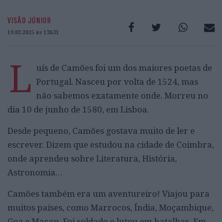
VISÃO JÚNIOR
19.02.2025 às 13h31
L
uís de Camões foi um dos maiores poetas de
Portugal. Nasceu por volta de 1524, mas
não sabemos exatamente onde. Morreu no
dia 10 de junho de 1580, em Lisboa.
Desde pequeno, Camões gostava muito de ler e
escrever. Dizem que estudou na cidade de Coimbra,
onde aprendeu sobre Literatura, História,
Astronomia…
Camões também era um aventureiro! Viajou para
muitos países, como Marrocos, Índia, Moçambique,
Goa e Macau. Foi soldado e lutou em batalhas. Em