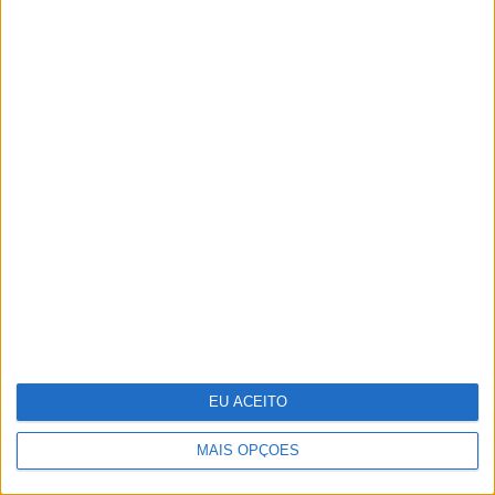
Da Varanda ao Jardim: Viva o Exterior
com a Nova Coleção JYSK
EU ACEITO
MAIS OPÇÕES