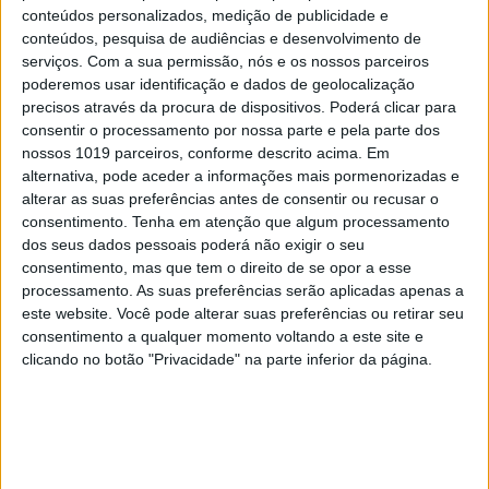
conteúdos personalizados, medição de publicidade e
faz especiais, quando na verdade nos
conteúdos, pesquisa de audiências e desenvolvimento de
torna cobardes’’
serviços.
Com a sua permissão, nós e os nossos parceiros
poderemos usar identificação e dados de geolocalização
precisos através da procura de dispositivos. Poderá clicar para
consentir o processamento por nossa parte e pela parte dos
nossos 1019 parceiros, conforme descrito acima. Em
alternativa, pode aceder a informações mais pormenorizadas e
alterar as suas preferências antes de consentir ou recusar o
consentimento.
Tenha em atenção que algum processamento
dos seus dados pessoais poderá não exigir o seu
consentimento, mas que tem o direito de se opor a esse
processamento. As suas preferências serão aplicadas apenas a
este website. Você pode alterar suas preferências ou retirar seu
consentimento a qualquer momento voltando a este site e
clicando no botão "Privacidade" na parte inferior da página.
A fruta comum que têm mais de 1600
elementos e que os cientistas querem
ver reconhecida como
"superalimento"