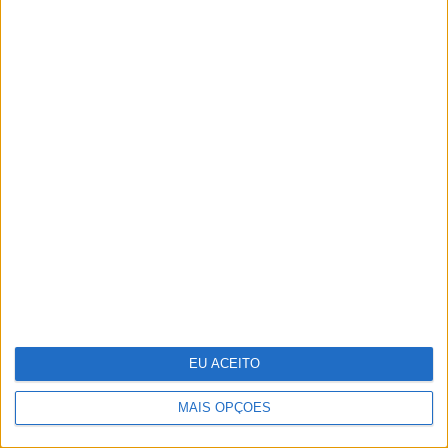
25 peças para receber a primavera em
casa
EU ACEITO
MAIS OPÇÕES
Ralis de regularidade: das apps
gratuitas às sondas, conheça a