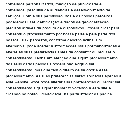
conteúdos personalizados, medição de publicidade e
Na minha escola é extremamente proibido levar
conteúdos, pesquisa de audiências e desenvolvimento de
telemóveis e já estamos habituados a isso, mas eu
serviços.
Com a sua permissão, nós e os nossos parceiros
gostava de poder usá-lo. Às vezes, é preciso fazer
poderemos usar identificação e dados de geolocalização
precisos através da procura de dispositivos. Poderá clicar para
pesquisas nas aulas e os professores pedem-nos
consentir o processamento por nossa parte e pela parte dos
para levar o computador, mas alguns colegas
nossos 1017 parceiros, conforme descrito acima. Em
esquecem-se dele. Se tivéssemos os telemóveis
alternativa, pode aceder a informações mais pormenorizadas e
alterar as suas preferências antes de consentir ou recusar o
connosco era muito mais fácil, pesquisávamos
consentimento.
Tenha em atenção que algum processamento
logo. O ideal, para mim, seria poder levar os
dos seus dados pessoais poderá não exigir o seu
telemóveis e usá-los apenas no intervalo do
consentimento, mas que tem o direito de se opor a esse
processamento. As suas preferências serão aplicadas apenas a
almoço. Mas teria de haver regras, como não
este website. Você pode alterar suas preferências ou retirar seu
gravar vídeos na escola ou pôr música alto.
consentimento a qualquer momento voltando a este site e
Ana Manuel, 12 anos, Maia
clicando no botão "Privacidade" na parte inferior da página.
“A vantagem é que não há competição de
telemóveis”
Se não levarmos os telemóveis para a escola, os