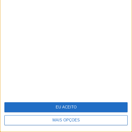
Sara Sampaio e Sharam Diniz: duas
portuguesas entre as angels da
Victoria's Secret
EU ACEITO
MAIS OPÇÕES