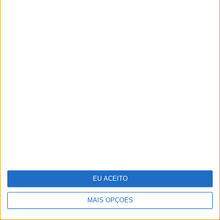
Reportagem na selva mágica da
Amazónia
EU ACEITO
Antecipar o futuro: a visão da WTW
sobre os riscos emergentes
MAIS OPÇÕES