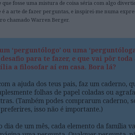
que fosse uma mistura de coisa séria com algo diverti
e é a arte de fazer perguntas, e inspirei-me numa expr
eiro chamado Warren Berger.
 um ‘perguntólogo’ ou uma ‘perguntóloga
esafio para te fazer, e que vai pôr toda 
lia a filosofar aí em casa. Bora lá?
com a ajuda dos teus pais, faz um caderno, q
plesmente folhas de papel coladas ou agraf
tras. (Também podes comprarum caderno, s
preferires, isso não é importante.)
 dia de um mês, cada elemento da família va
página uma pergunta. Qualquer pergunta, n