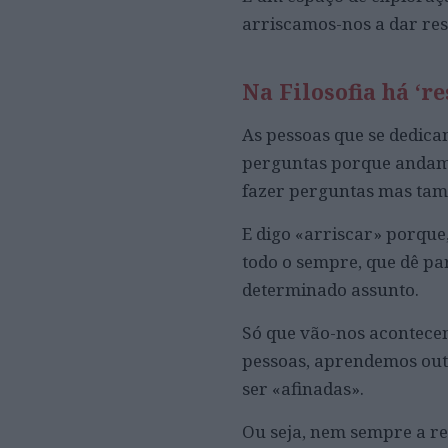
arriscamos-nos a dar res
Na Filosofia há ‘re
As pessoas que se dedicam
perguntas porque andam à
fazer perguntas mas tam
E digo «arriscar» porque,
todo o sempre, que dê p
determinado assunto.
Só que vão-nos acontece
pessoas, aprendemos outr
ser «afinadas».
Ou seja, nem sempre a re