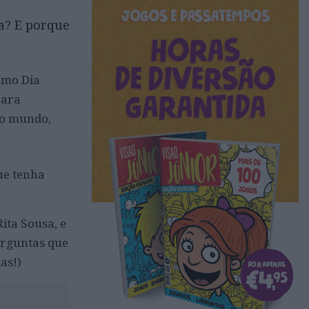
sa? E porque
omo Dia
para
no mundo,
que tenha
ita Sousa, e
erguntas que
as!)