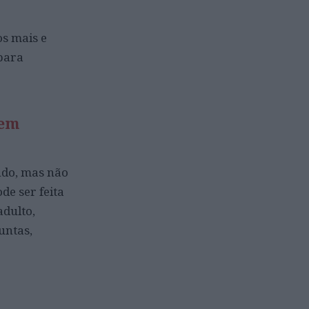
os mais e
para
dem
undo, mas não
de ser feita
dulto,
untas,