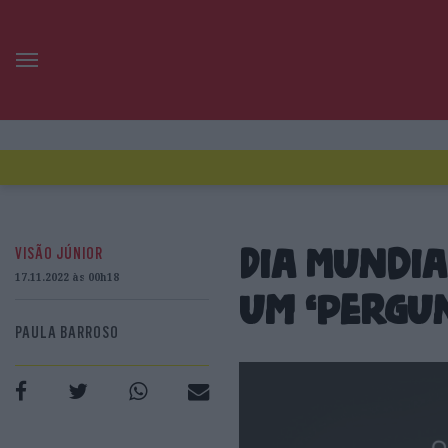
VISÃO JÚNIOR
Dia Mundia
17.11.2022 às 00h18
um ‘pergu
PAULA BARROSO