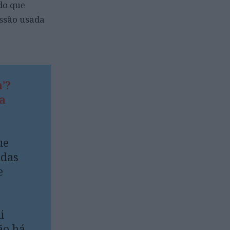
do que
essão usada
’?
a
ue
adas
e
i
ão há