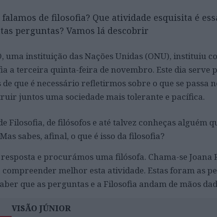
alamos de filosofia? Que atividade esquisita é es
ntas perguntas? Vamos lá descobrir
 uma instituição das Nações Unidas (ONU), instituiu c
ia a terceira quinta-feira de novembro. Este dia serve 
 de que é necessário refletirmos sobre o que se passa 
uir juntos uma sociedade mais tolerante e pacífica.
de Filosofia, de filósofos e até talvez conheças alguém 
Mas sabes, afinal, o que é isso da filosofia?
resposta e procurámos uma filósofa. Chama-se Joana R
a compreender melhor esta atividade. Estas foram as p
 saber que as perguntas e a Filosofia andam de mãos dad
VISÃO JÚNIOR