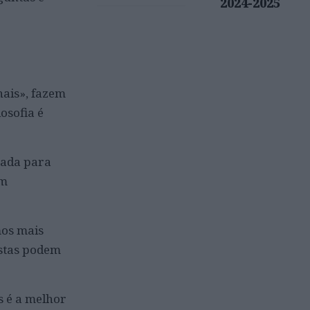
2024-2025
nais», fazem
osofia é
chada para
um
mos mais
ostas podem
s é a melhor