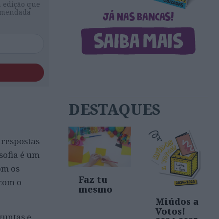
a edição que
comendada
DESTAQUES
 respostas
sofia é um
om os
Faz tu
 com o
mesmo
Miúdos a
Votos!
guntas e