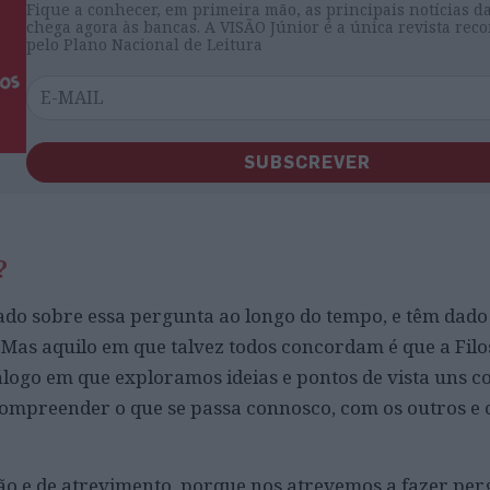
Fique a conhecer, em primeira mão, as principais notícias d
chega agora às bancas. A VISÃO Júnior é a única revista re
pelo Plano Nacional de Leitura
SUBSCREVER
?
do sobre essa pergunta ao longo do tempo, e têm dado
Mas aquilo em que talvez todos concordam é que a Filo
logo em que exploramos ideias e pontos de vista uns c
compreender o que se passa connosco, com os outros e
o e de atrevimento, porque nos atrevemos a fazer per