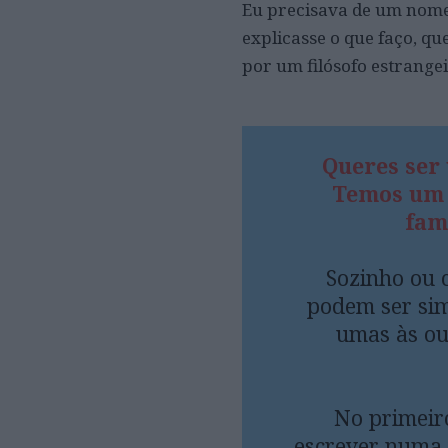
Eu precisava de um nome 
explicasse o que faço, qu
por um filósofo estrang
Queres ser
Temos um d
famí
Sozinho ou 
podem ser sim
umas às ou
No primeiro
escrever numa 