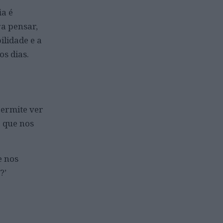
ia é
a pensar,
ilidade e a
s dias.
permite ver
e que nos
e nos
?’