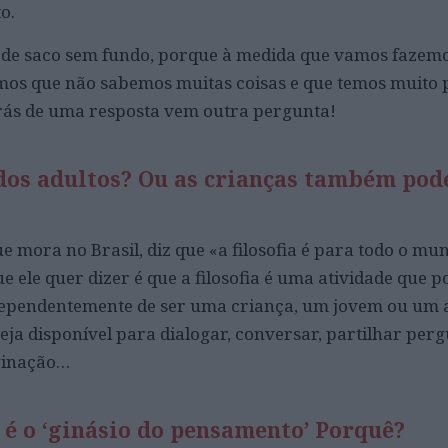
o.
e de saco sem fundo, porque à medida que vamos fazem
os que não sabemos muitas coisas e que temos muito 
atrás de uma resposta vem outra pergunta!
todos adultos? Ou as crianças também po
ue mora no Brasil, diz que «a filosofia é para todo o m
e ele quer dizer é que a filosofia é uma atividade que po
dependentemente de ser uma criança, um jovem ou um a
eja disponível para dialogar, conversar, partilhar perg
aginação…
a é o ‘ginásio do pensamento’ Porquê?