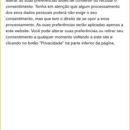
alterar as suas preferências antes de consentir ou recusar o
consentimento.
Tenha em atenção que algum processamento
dos seus dados pessoais poderá não exigir o seu
consentimento, mas que tem o direito de se opor a esse
processamento. As suas preferências serão aplicadas apenas a
este website. Você pode alterar suas preferências ou retirar seu
consentimento a qualquer momento voltando a este site e
clicando no botão "Privacidade" na parte inferior da página.
OPINIÃO
Cambodja
Dia fantástico passado na floresta
OPINIÃO
4000 Islands - Parte II
A menina do bar da praia, com quem tinha