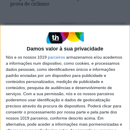
prova de ciclismo
Damos valor à sua privacidade
Nós e os nossos 1019
parceiros
armazenamos e/ou acedemos
a informações num dispositivo, como cookies, e processamos
dados pessoais, como identificadores únicos e informações
padrão enviadas por um dispositivo para publicidade e
conteúdos personalizados, medição de publicidade e
VISÃO SOLIDÁRIA
conteúdos, pesquisa de audiências e desenvolvimento de
serviços.
Com a sua permissão, nós e os nossos parceiros
Volta solidária no Alqueva
poderemos usar identificação e dados de geolocalização
Conhecer a albufeira e ajudar a Associação
precisos através da procura de dispositivos. Poderá clicar para
Sementes de Vida é o objetivo desta iniciativa
consentir o processamento por nossa parte e pela parte dos
nossos 1019 parceiros, conforme descrito acima. Em
alternativa, pode aceder a informações mais pormenorizadas e