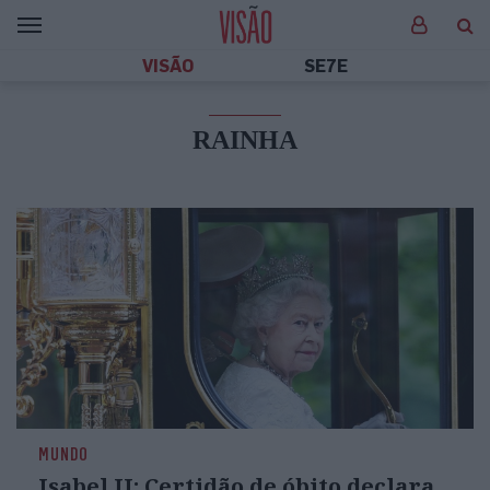
VISÃO
SE7E
RAINHA
MUNDO
Isabel II: Certidão de óbito declara