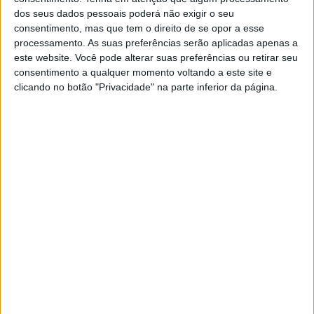
dos seus dados pessoais poderá não exigir o seu
consentimento, mas que tem o direito de se opor a esse
processamento. As suas preferências serão aplicadas apenas a
EXAME INFORMÁTICA
este website. Você pode alterar suas preferências ou retirar seu
Voo que transportou caixão da
consentimento a qualquer momento voltando a este site e
rainha Isabell II foi o mais seguido
clicando no botão "Privacidade" na parte inferior da página.
de sempre no Flightradar24
Popular site FlightRadar24 anuncia que houve
uma procura sem precedentes para se saber
onde estava o avião que transportava o caixão da
Rainha de Inglaterra