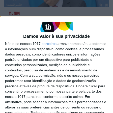
MUNDO
Guterres diz que rainha Isabel II
deixa "vazio impossível de
preencher"
Damos valor à sua privacidade
O secretário-geral da ONU, António Guterres,
afirmou hoje, numa sessão de homenagem a
Nós e os nossos 1017
parceiros
armazenamos e/ou acedemos
Isabel II, que a rainha foi uma "âncora de
a informações num dispositivo, como cookies, e processamos
estabilidade" ao longo de décadas, deixando "um
dados pessoais, como identificadores únicos e informações
vazio que será impossível de preencher"
padrão enviadas por um dispositivo para publicidade e
conteúdos personalizados, medição de publicidade e
conteúdos, pesquisa de audiências e desenvolvimento de
serviços.
Com a sua permissão, nós e os nossos parceiros
Exame Informática
poderemos usar identificação e dados de geolocalização
precisos através da procura de dispositivos. Poderá clicar para
consentir o processamento por nossa parte e pela parte dos
nossos 1017 parceiros, conforme descrito acima. Em
alternativa, pode aceder a informações mais pormenorizadas e
alterar as suas preferências antes de consentir ou recusar o
consentimento.
Tenha em atenção que algum processamento