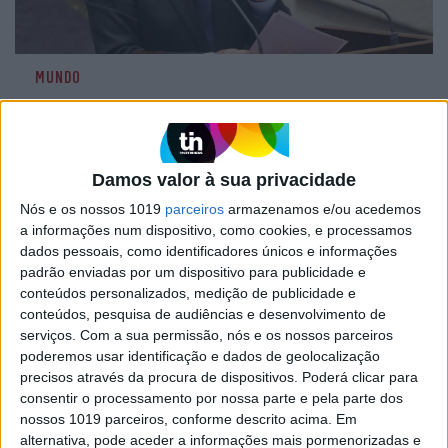
MUNDO
Netanyahu considera irrealista
proposta do Hamas e aprova
invasão de Rafah
O primeiro-ministro de Israel, Benjamin
Damos valor à sua privacidade
Netanyahu, considerou hoje como "ainda
Nós e os nossos 1019
parceiros
armazenamos e/ou acedemos
irrealistas" as novas exigências do Hamas para
a informações num dispositivo, como cookies, e processamos
um cessar-fogo e insistiu no plano ainda não
dados pessoais, como identificadores únicos e informações
divulgado do exército para invadir Rafah, junto à
padrão enviadas por um dispositivo para publicidade e
fronteira com o Egito
conteúdos personalizados, medição de publicidade e
conteúdos, pesquisa de audiências e desenvolvimento de
serviços.
Com a sua permissão, nós e os nossos parceiros
poderemos usar identificação e dados de geolocalização
precisos através da procura de dispositivos. Poderá clicar para
consentir o processamento por nossa parte e pela parte dos
nossos 1019 parceiros, conforme descrito acima. Em
alternativa, pode aceder a informações mais pormenorizadas e