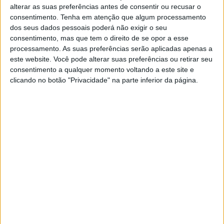
alterar as suas preferências antes de consentir ou recusar o
consentimento.
Tenha em atenção que algum processamento
dos seus dados pessoais poderá não exigir o seu
consentimento, mas que tem o direito de se opor a esse
processamento. As suas preferências serão aplicadas apenas a
MUNDO
este website. Você pode alterar suas preferências ou retirar seu
consentimento a qualquer momento voltando a este site e
Exército e Shin Bet aprovam planos
clicando no botão "Privacidade" na parte inferior da página.
para continuar guerra em Gaza
O Exército israelita e a agência de serviços
secretos interna Shin Bet aprovaram hoje novos
planos para continuar a guerra na Faixa de Gaza,
após fracassados esta semana esforços para um
cessar-fogo antes do Ramadão