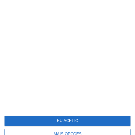
Visão
Visão Se7e
TERMOS E CONDIÇÕES DE UTILIZAÇÃO
POLÍTICA DE PRIVACIDADDE
POLÍTICA DE COOKIES
EU ACEITO
Copyright © Trust in News. Todos os direitos reservados.
MAIS OPÇÕES