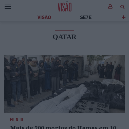
VISÃO
SE7E
QATAR
MUNDO
Mais de 200 mortos do Hamas em 10