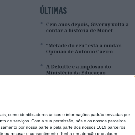
ÚLTIMAS
Cem anos depois, Giverny volta a
contar a história de Monet
“Metade do céu” está a mudar.
Opinião de António Caeiro
A Deloitte e a implosão do
Ministério da Educação
Viagem a Portugal. Crónica de
Luís Leite
Spoofing: Quando o número do
banco mente
s, como identificadores únicos e informações padrão enviadas por
nto de serviços.
Com a sua permissão, nós e os nossos parceiros
essamento por nossa parte e pela parte dos nossos 1019 parceiros,
ir ou recusar o consentimento.
Tenha em atenção que algum