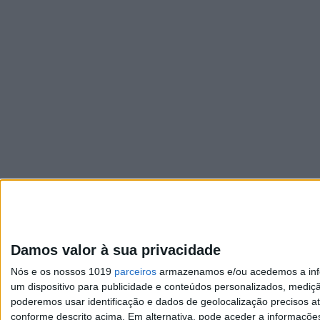
Damos valor à sua privacidade
Nós e os nossos 1019
parceiros
armazenamos e/ou acedemos a infor
um dispositivo para publicidade e conteúdos personalizados, mediç
poderemos usar identificação e dados de geolocalização precisos at
conforme descrito acima. Em alternativa, pode aceder a informaçõe