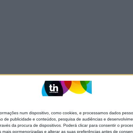
mações num dispositivo, como cookies, e processamos dados pessoai
ão de publicidade e conteúdos, pesquisa de audiências e desenvolvime
ravés da procura de dispositivos. Poderá clicar para consentir o proc
s mais pormenorizadas e alterar as suas preferências antes de consent