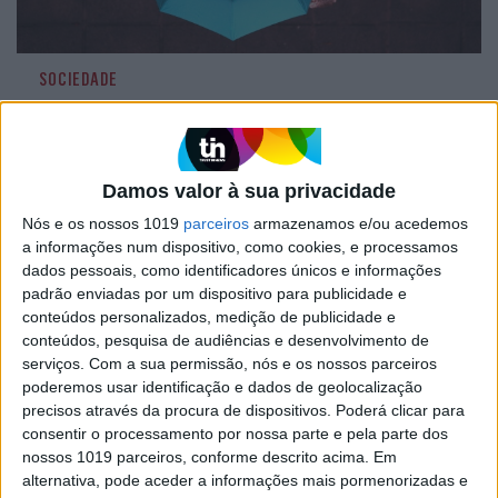
SOCIEDADE
Viseu, Guarda, Leiria, Castelo
Branco e Coimbra sob aviso
amarelo devido ao mau tempo
Damos valor à sua privacidade
Os distritos de Viseu, Guarda, Leiria, Castelo
Branco e Coimbra estão hoje sob aviso amarelo
Nós e os nossos 1019
parceiros
armazenamos e/ou acedemos
devido à previsão de aguaceiros, por vezes fortes
a informações num dispositivo, como cookies, e processamos
e com possibilidade de granizo, e de trovoadas
dados pessoais, como identificadores únicos e informações
frequentes e dispersas, segundo o IPMA
padrão enviadas por um dispositivo para publicidade e
conteúdos personalizados, medição de publicidade e
conteúdos, pesquisa de audiências e desenvolvimento de
serviços.
Com a sua permissão, nós e os nossos parceiros
poderemos usar identificação e dados de geolocalização
precisos através da procura de dispositivos. Poderá clicar para
consentir o processamento por nossa parte e pela parte dos
nossos 1019 parceiros, conforme descrito acima. Em
alternativa, pode aceder a informações mais pormenorizadas e