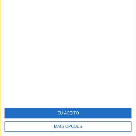
TERMOS E CONDIÇÕES DE UTILIZAÇÃO
POLÍTICA DE PRIVACIDADDE
POLÍTICA DE COOKIES
Copyright © Trust in News. Todos os direitos reservados.
EU ACEITO
MAIS OPÇÕES