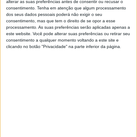
alterar as suas preferências antes de consentir ou recusar o
consentimento.
Tenha em atenção que algum processamento
dos seus dados pessoais poderá não exigir o seu
consentimento, mas que tem o direito de se opor a esse
processamento. As suas preferências serão aplicadas apenas a
SOCIEDADE
este website. Você pode alterar suas preferências ou retirar seu
Doze distritos de Portugal
consentimento a qualquer momento voltando a este site e
continental sob aviso amarelo
clicando no botão "Privacidade" na parte inferior da página.
devido ao mau tempo - IPMA
Doze distritos de Portugal continental estão hoje
sob aviso amarelo devido ao mau tempo, com a
previsão de "aguaceiros, por vezes fortes e
acompanhados de trovoada", segundo o Instituto
Português do Mar e da Atmosfera (IPMA)