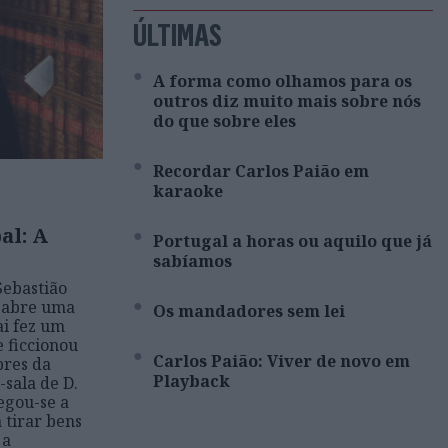
ÚLTIMAS
A forma como olhamos para os
outros diz muito mais sobre nós
do que sobre eles
Recordar Carlos Paião em
karaoke
al: A
Portugal a horas ou aquilo que já
sabíamos
Sebastião
o abre uma
Os mandadores sem lei
ai fez um
e ficcionou
Carlos Paião: Viver de novo em
bres da
Playback
-sala de D.
regou-se a
a tirar bens
 a