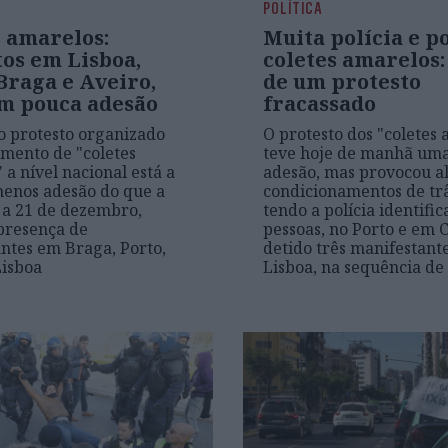
POLÍTICA
s amarelos:
Muita polícia e p
tos em Lisboa,
coletes amarelos:
Braga e Aveiro,
de um protesto
m pouca adesão
fracassado
 protesto organizado
O protesto dos "coletes
mento de "coletes
teve hoje de manhã uma
 a nível nacional está a
adesão, mas provocou a
menos adesão do que a
condicionamentos de trâ
 a 21 de dezembro,
tendo a polícia identifi
presença de
pessoas, no Porto e em 
ntes em Braga, Porto,
detido três manifestant
Lisboa
Lisboa, na sequência de