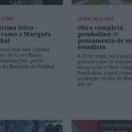
 LETRAS
JORNAL DE LETRAS
stina Silva -
Obra completa
 como o Marquês
pombalina: O
bal
pensamento de u
estadista
ersa com Ana Cristina
ora de El-rei Nosso
A 13 de maio, será lanç
bastião José, perfil
primeiro dos 50 volume
do do Marquês de Pombal
integrarão a Obra Comp
Pombalina, a qual reuni
produção escrita do Ma
não só
Visão Históri