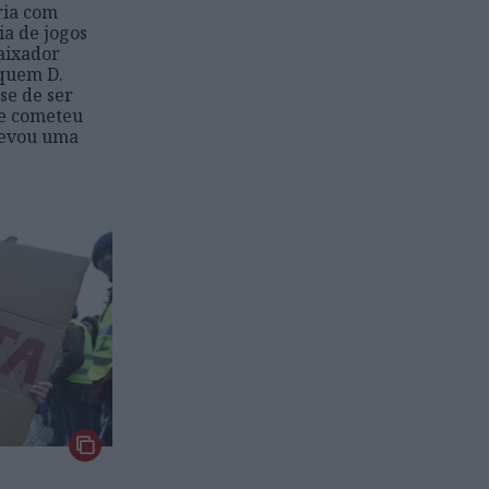
ria com
ia de jogos
aixador
 quem D.
-se de ser
ue cometeu
levou uma