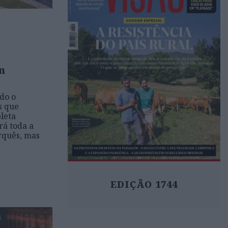
m
ado o
s que
leta
rá toda a
rquês, mas
EDIÇÃO 1744
a