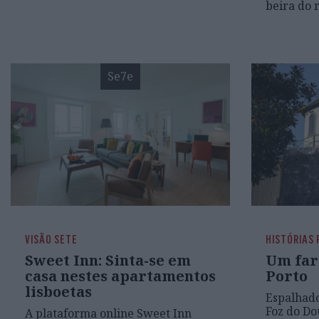
beira do 
Se7e
VISÃO SETE
HISTÓRIAS
Sweet Inn: Sinta-se em
Um far
casa nestes apartamentos
Porto
lisboetas
Espalhado
Foz do Do
A plataforma online Sweet Inn