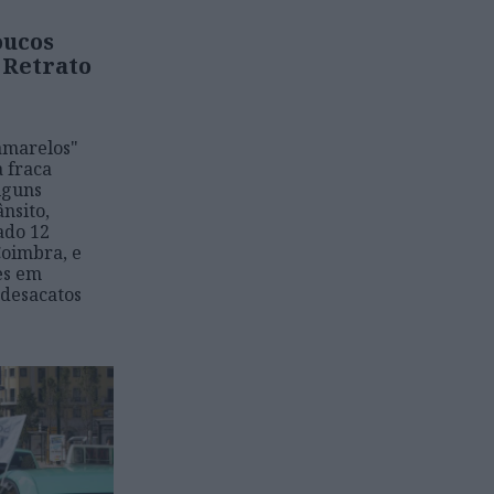
oucos
 Retrato
 amarelos"
 fraca
lguns
nsito,
cado 12
Coimbra, e
es em
 desacatos