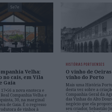
Se7e
HISTÓRIAS PORTUENSES
ompanhia Velha:
O vinho de Oeiras
 no cais, em Vila
vinho do Porto
e Gaia
Mais uma História Port
desta vez sobre a criaçã
17•56 a nova enoteca e
Companhia Geral da Agr
 Real Companhia Velha e
das Vinhas do Alto Dour
 quinta, 30, na marginal
negócio que ela propor
ova de Gaia. É o regresso
seu criador, Sebastião J
rodutora de vinhos à