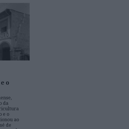
 e o
uense,
o da
icultura
o e o
cionou ao
osé de