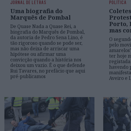
JORNAL DE LETRAS
POLÍTICA
Uma biografia do
Colete
Marquês de Pombal
Protes
Porto, 
De Quase Nada a Quase Rei, a
mas co
biografia do Marquês de Pombal,
da autoria de Pedro Sena Lino, é
O segundo
tão rigoroso quando se pode ser,
pelo movi
mas não deixa de arriscar uma
amarelos"
hipótese ou afirmar uma
ter hoje 
convicção quando a história nos
registada
deixou um vazio. É o que defende
havendo 
Rui Tavares, no prefácio que aqui
manifesta
pré-publicamos
Aveiro e 