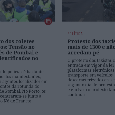
POLÍTICA
o dos coletes
Protesto dos taxis
os: Tensão no
mais de 1300 e nã
s de Pombal e
arredam pé
dentificados no
O protesto dos taxistas 
entrada em vigor da lei
plataformas eletrónicas
de polícias é bastante
transporte em veículos
ao dos manifestantes,
descaracterizados cresc
s agentes localizados em
segundo dia de protesto
pontos da rotunda do
e em Faro o protesto t
e Pombal. No Porto, os
continua
 centraram-se junto à
o Nó de Francos