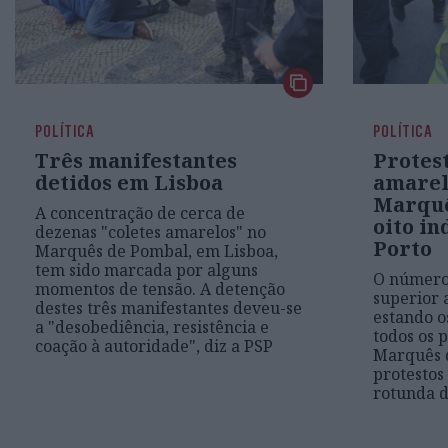
POLÍTICA
POLÍTICA
Três manifestantes
Protest
detidos em Lisboa
amarel
Marquê
A concentração de cerca de
oito in
dezenas "coletes amarelos" no
Porto
Marquês de Pombal, em Lisboa,
tem sido marcada por alguns
O número 
momentos de tensão. A detenção
superior 
destes três manifestantes deveu-se
estando o
a "desobediência, resistência e
todos os 
coação à autoridade", diz a PSP
Marquês d
protestos
rotunda d