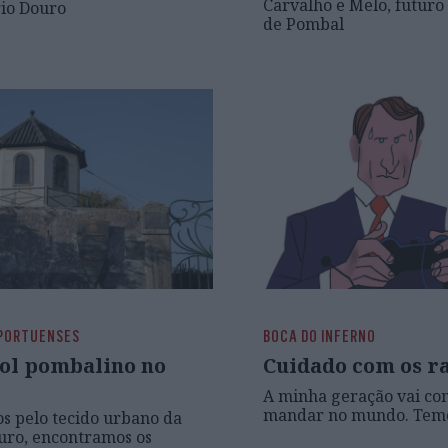
Carvalho e Melo, futur
rio Douro
de Pombal
 PORTUENSES
BOCA DO INFERNO
ol pombalino no
Cuidado com os r
A minha geração vai co
mandar no mundo. Temo 
s pelo tecido urbano da
uro, encontramos os