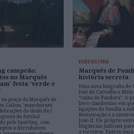
VISÃO HISTÓRIA
ng campeão:
Marquês de Pomb
tos no Marquês
história secreta
am' festa 'verde e
Uma nova biografia de 
'
José de Carvalho e Mel
“caixa de Pandora”. O p
 na praça do Marquês de
livro clandestino em qu
em Lisboa, 'mancharam'
ligações da família a no
lebrações do título da I
Restauração e a mestres
uguesa de futebol
João II. Ele próprio ent
do pelo Sporting, com
litigâncias judiciais par
deptos a derrubarem
a terceiros. Entrou para
a arremessarem objetos