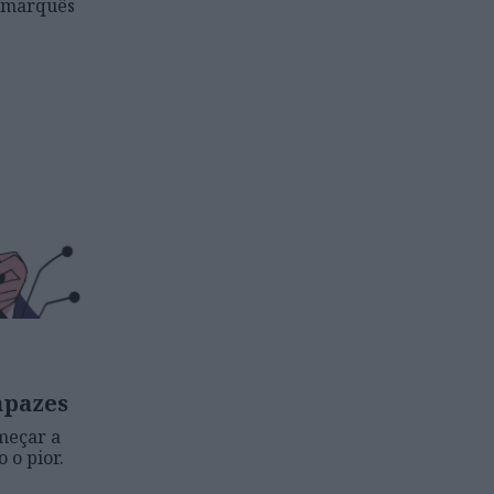
o marquês
apazes
meçar a
o pior.