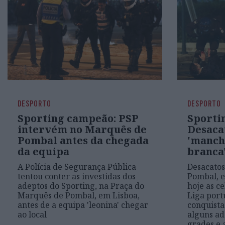
DESPORTO
DESPORTO
Sporting campeão: PSP
Sporti
intervém no Marquês de
Desaca
Pombal antes da chegada
'manch
da equipa
branca
A Polícia de Segurança Pública
Desacatos
tentou conter as investidas dos
Pombal, 
adeptos do Sporting, na Praça do
hoje as ce
Marquês de Pombal, em Lisboa,
Liga port
antes de a equipa 'leonina' chegar
conquista
ao local
alguns a
grades e 