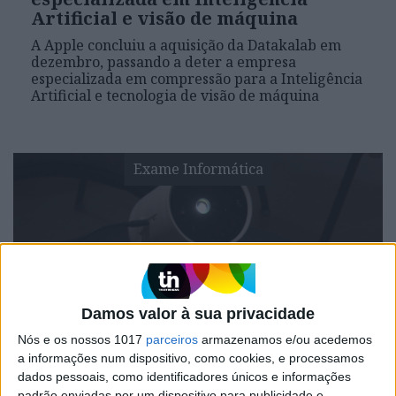
Artificial e visão de máquina
A Apple concluiu a aquisição da Datakalab em
dezembro, passando a deter a empresa
especializada em compressão para a Inteligência
Artificial e tecnologia de visão de máquina
Exame Informática
Damos valor à sua privacidade
Nós e os nossos 1017
parceiros
armazenamos e/ou acedemos
EXAME INFORMÁTICA
a informações num dispositivo, como cookies, e processamos
Os gadgets que não pode perder
dados pessoais, como identificadores únicos e informações
padrão enviadas por um dispositivo para publicidade e