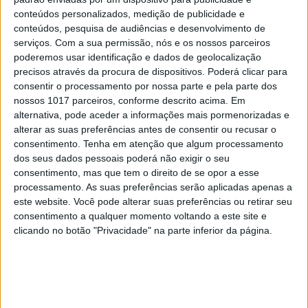
Apresentamos aqui uma seleção dos gadgets que
conteúdos personalizados, medição de publicidade e
mais nos impressionaram ao longo do ano de
conteúdos, pesquisa de audiências e desenvolvimento de
2023, como projetores portáteis, leitores de livros
serviços.
Com a sua permissão, nós e os nossos parceiros
eletrónicos ou máquinas fotográficas
poderemos usar identificação e dados de geolocalização
precisos através da procura de dispositivos. Poderá clicar para
consentir o processamento por nossa parte e pela parte dos
Exame Informática
nossos 1017 parceiros, conforme descrito acima. Em
alternativa, pode aceder a informações mais pormenorizadas e
alterar as suas preferências antes de consentir ou recusar o
consentimento.
Tenha em atenção que algum processamento
dos seus dados pessoais poderá não exigir o seu
consentimento, mas que tem o direito de se opor a esse
processamento. As suas preferências serão aplicadas apenas a
este website. Você pode alterar suas preferências ou retirar seu
consentimento a qualquer momento voltando a este site e
clicando no botão "Privacidade" na parte inferior da página.
EXAME INFORMÁTICA
Investigador de 21 anos usa
aprendizagem de máquina para ler
papiro de dois mil anos