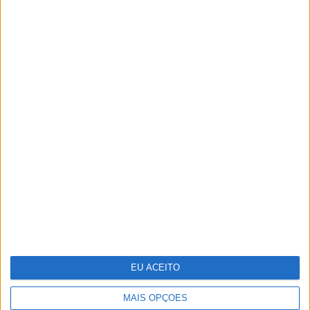
TERMOS E CONDIÇÕES DE UTILIZAÇÃO
POLÍTICA DE PRIVACIDADDE
POLÍTICA DE COOKIES
EU ACEITO
Copyright © Trust in News. Todos os direitos reservados.
MAIS OPÇÕES