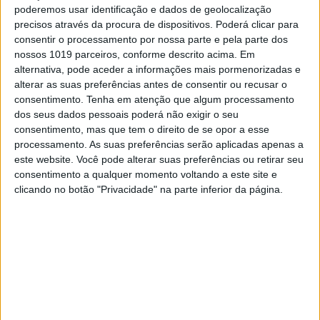
poderemos usar identificação e dados de geolocalização
precisos através da procura de dispositivos. Poderá clicar para
consentir o processamento por nossa parte e pela parte dos
EXAME INFORMÁTICA
nossos 1019 parceiros, conforme descrito acima. Em
alternativa, pode aceder a informações mais pormenorizadas e
Exame Informática TV nº 848:
alterar as suas preferências antes de consentir ou recusar o
Legion Go, os carros do futuro e um
consentimento.
Tenha em atenção que algum processamento
monitor para gamers
dos seus dados pessoais poderá não exigir o seu
Neste programa, testamos o PC/consola Lenovo
consentimento, mas que tem o direito de se opor a esse
Legion Go, as Samsung SmartTags2 e um
processamento. As suas preferências serão aplicadas apenas a
monitor Evnia de gaming. Fomos até Budapeste
este website. Você pode alterar suas preferências ou retirar seu
ver como a Bosch está a planear o carro do
consentimento a qualquer momento voltando a este site e
futuro, com um motor mais eficiente.
clicando no botão "Privacidade" na parte inferior da página.
Exame Informática