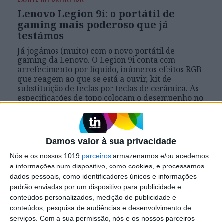
Lenovo Legion 9i: o portátil de
gaming mais poderoso que já
testámos
Já jogámos (muito) com o novo portátil de
gaming da Lenovo. O Legion 9i conta com
arrefecimento por líquido, inúmeros efeitos RGB
que reagem ao que se está a ouvir, kit de
substituição de teclas por teclas de cerâmica. As
especificações de topo colocam o desempenho no
cimo da tabela, mas o preço não é o mais
adequeado a todas as carteiras.
Damos valor à sua privacidade
Nós e os nossos 1019
parceiros
armazenamos e/ou acedemos
Exame Informática
a informações num dispositivo, como cookies, e processamos
dados pessoais, como identificadores únicos e informações
padrão enviadas por um dispositivo para publicidade e
conteúdos personalizados, medição de publicidade e
conteúdos, pesquisa de audiências e desenvolvimento de
serviços.
Com a sua permissão, nós e os nossos parceiros