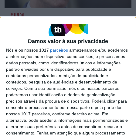
MUNDO
PM espanhol vai declarar Tenerife
como zona de catástrofe devido a
incêndios
Damos valor à sua privacidade
O primeiro-ministro espanhol em exercício
Nós e os nossos 1017
parceiros
armazenamos e/ou acedemos
revelou hoje que o Conselho de Ministros
a informações num dispositivo, como cookies, e processamos
aprovará uma declaração de zona catástrofe
dados pessoais, como identificadores únicos e informações
para Tenerife quando estiver controlado o
incêndio nesta ilha do arquipélago das
padrão enviadas por um dispositivo para publicidade e
Canárias??????????????
conteúdos personalizados, medição de publicidade e
conteúdos, pesquisa de audiências e desenvolvimento de
serviços.
Com a sua permissão, nós e os nossos parceiros
poderemos usar identificação e dados de geolocalização
precisos através da procura de dispositivos. Poderá clicar para
consentir o processamento por nossa parte e pela parte dos
nossos 1017 parceiros, conforme descrito acima. Em
alternativa, pode aceder a informações mais pormenorizadas e
alterar as suas preferências antes de consentir ou recusar o
consentimento.
Tenha em atenção que algum processamento