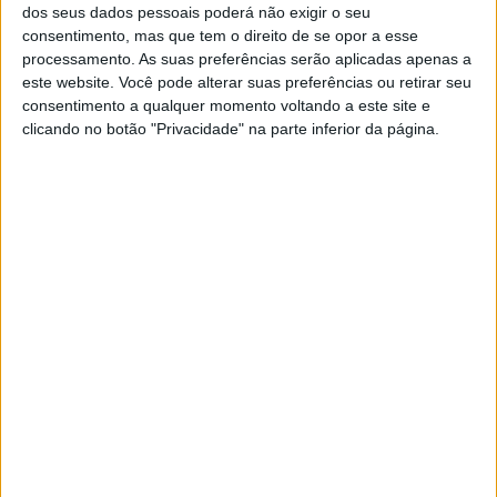
dos seus dados pessoais poderá não exigir o seu
consentimento, mas que tem o direito de se opor a esse
processamento. As suas preferências serão aplicadas apenas a
este website. Você pode alterar suas preferências ou retirar seu
VISÃO DO DIA
EXCLUSIVO
consentimento a qualquer momento voltando a este site e
clicando no botão "Privacidade" na parte inferior da página.
VISÃO DO DIA: Os incêndios no
Havai e o canário da mina das
alterações climáticas
A ocorrência de um incêndio tão devastador em
ilhas verdes e luxuriantes deveria ser, por isso, o
“canário da mina” das alterações climáticas: a
prova de que as florestas tropicais estão a ficar
mais secas