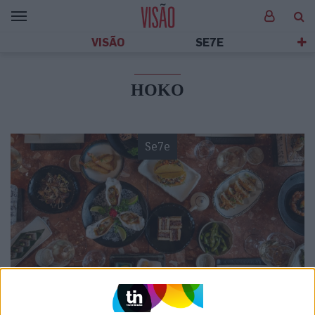
VISÃO
SE7E
HOKO
Se7e
VISÃO SETE
Hoko, em Braga: Comer à grande e à