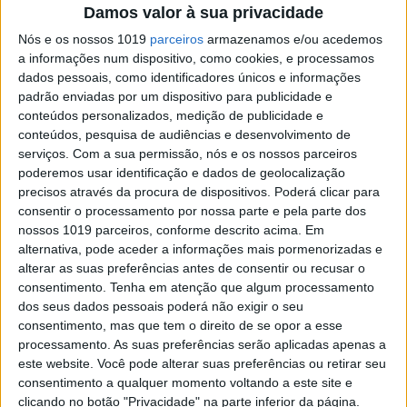
Damos valor à sua privacidade
japonesa
Nós e os nossos 1019
parceiros
armazenamos e/ou acedemos
Em Braga, surgiu esta casa especializada em
a informações num dispositivo, como cookies, e processamos
petiscos japoneses, onde não falta até um
preguinho em versão nipónica
dados pessoais, como identificadores únicos e informações
padrão enviadas por um dispositivo para publicidade e
conteúdos personalizados, medição de publicidade e
conteúdos, pesquisa de audiências e desenvolvimento de
serviços.
Com a sua permissão, nós e os nossos parceiros
poderemos usar identificação e dados de geolocalização
precisos através da procura de dispositivos. Poderá clicar para
SITES DO GRUPO TRUST IN NEWS
consentir o processamento por nossa parte e pela parte dos
nossos 1019 parceiros, conforme descrito acima. Em
alternativa, pode aceder a informações mais pormenorizadas e
Visão
Visão Se7e
alterar as suas preferências antes de consentir ou recusar o
consentimento.
Tenha em atenção que algum processamento
dos seus dados pessoais poderá não exigir o seu
consentimento, mas que tem o direito de se opor a esse
processamento. As suas preferências serão aplicadas apenas a
este website. Você pode alterar suas preferências ou retirar seu
consentimento a qualquer momento voltando a este site e
clicando no botão "Privacidade" na parte inferior da página.