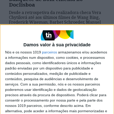
Doclisboa
Desde a retrospetiva da realizadora checa Vera
Chytilová até aos últimos filmes de Wang Bing,
Frederick Wiseman, Barbet Schroeder, Manuel
Mozos e João Canijo, pelo festival Doclisboa
passam dezenas de filmes que nos ajudam a
pensar o mundo. A partir desta quinta, 19, e até
dia 29, na Culturgest, São Jorge, Cinemateca
Damos valor à sua privacidade
Portuguesa e outros locais de Lisboa
Nós e os nossos 1019
parceiros
armazenamos e/ou acedemos
a informações num dispositivo, como cookies, e processamos
dados pessoais, como identificadores únicos e informações
Se7e
padrão enviadas por um dispositivo para publicidade e
conteúdos personalizados, medição de publicidade e
conteúdos, pesquisa de audiências e desenvolvimento de
serviços.
Com a sua permissão, nós e os nossos parceiros
poderemos usar identificação e dados de geolocalização
precisos através da procura de dispositivos. Poderá clicar para
consentir o processamento por nossa parte e pela parte dos
nossos 1019 parceiros, conforme descrito acima. Em
alternativa, pode aceder a informações mais pormenorizadas e