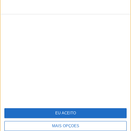
TERMOS E CONDIÇÕES DE UTILIZAÇÃO
POLÍTICA DE PRIVACIDADDE
POLÍTICA DE COOKIES
Copyright © Trust in News. Todos os direitos reservados.
EU ACEITO
MAIS OPÇÕES