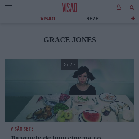
VISÃO
SE7E
GRACE JONES
Se7e
VISÃO SETE
Banquete de bom cinema no