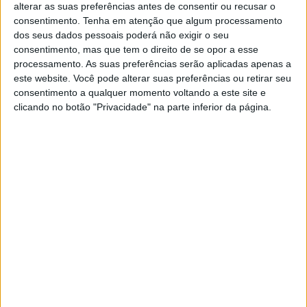
alterar as suas preferências antes de consentir ou recusar o
VISÃO SETE
consentimento.
Tenha em atenção que algum processamento
Matinés: Sair à tarde não é para
dos seus dados pessoais poderá não exigir o seu
velhos…
consentimento, mas que tem o direito de se opor a esse
processamento. As suas preferências serão aplicadas apenas a
… é para quem gosta de dançar, de fazer a festa.
este website. Você pode alterar suas preferências ou retirar seu
E de, no dia seguinte, estar bem acordado,
consentimento a qualquer momento voltando a este site e
porque afinal as dez da noite sabem às três da
clicando no botão "Privacidade" na parte inferior da página.
madrugada. As matinés estão de regresso, de
excelente saúde, e recomendam-se
SITES DO GRUPO TRUST IN NEWS
Visão
Visão Se7e