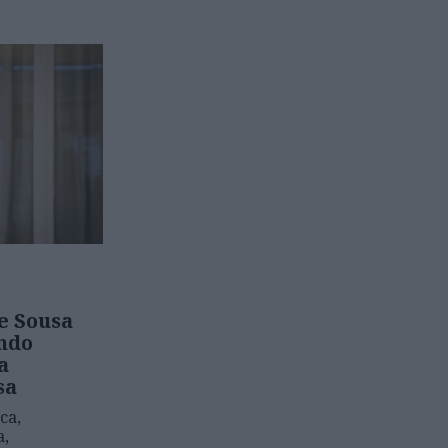
e Sousa
ndo
a
sa
ca,
a,