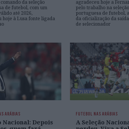
 comando da seleção
agradeceu hoje a Ferna
a de futebol, com um
pelo trabalho na seleçã
válido até 2026,
portuguesa de futebol, 
 hoje à Lusa fonte ligada
da oficialização da saíd
so
de selecionador
AS ARÁBIAS
FUTEBOL NAS ARÁBIAS
o Nacional: Depois
A Seleção Nacion
tos, quem fará
perdeu. Viva a Se