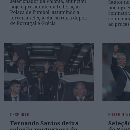
selecionador da Polónia, anunciou
Santos no
hoje o presidente da Federação
portugues
Polaca de Futebol, assumindo a
contrato 
terceira seleção da carreira depois
confirmou
de Portugal e Grécia
ao proces
DESPORTO
FUTEBOL N
Fernando Santos deixa
Seleçã
seleção portuguesa de
de San