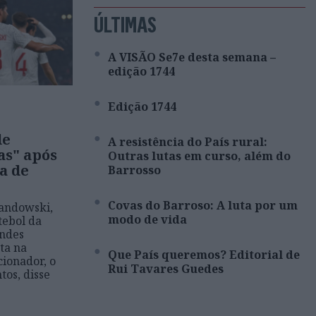
ÚLTIMAS
A VISÃO Se7e desta semana –
edição 1744
Edição 1744
de
A resistência do País rural:
as" após
Outras lutas em curso, além do
a de
Barrosso
Covas do Barroso: A luta por um
andowski,
modo de vida
tebol da
andes
ta na
Que País queremos? Editorial de
cionador, o
Rui Tavares Guedes
os, disse