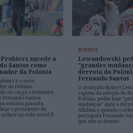
DESPORTO
 Probierz sucede a
Lewandowski pe
do Santos como
"grandes mudanç
onador da Polónia
derrota da Polóni
Fernando Santos
obierz é o novo
dor da Polónia,
O avançado Robert Lew
ndo no cargo o treinador
capitão da seleção de fu
 Fernando Santos,
Polónia, pediu hoje "gr
na semana passada,
mudanças" após a derro
hoje o presidente da
Albânia e quando o sele
 polaca na rede social X
português Fernando Sant
que não se demite