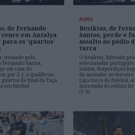
MUNDO
as, de Fernando
Besiktas, de Fern
, vence em Antalya
Santos, perde e f
 para os 'quartos'
assalto ao pódio 
a
turca
s, treinado pelo
O Besiktas, liderado pel
 Fernando Santos,
selecionador português
je em casa do
Santos, desperdiçou hoj
r, por 2-1, e qualificou-
de ascender ao terceiro
s quartos de final da Taça
Liga turca de futebol, ao
a em futebol
derrotado do reduto do 
(1-0)