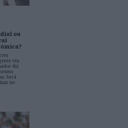
dial ou
vai
tómica?
rrer
gente viu
nador diz
“mesmo
no. Será
ixar no