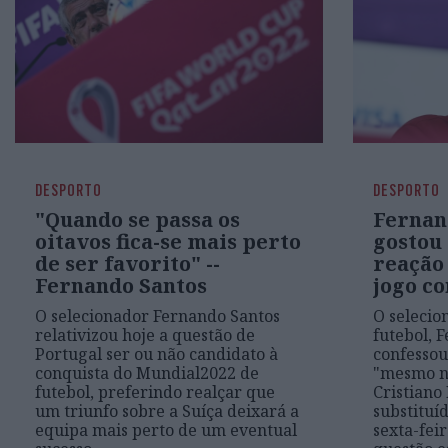
DESPORTO
DESPORTO
"Quando se passa os
Fernan
oitavos fica-se mais perto
gostou
de ser favorito" --
reação
Fernando Santos
jogo co
O selecionador Fernando Santos
O selecio
relativizou hoje a questão de
futebol, 
Portugal ser ou não candidato à
confessou
conquista do Mundial2022 de
"mesmo n
futebol, preferindo realçar que
Cristiano
um triunfo sobre a Suíça deixará a
substituí
equipa mais perto de um eventual
sexta-fei