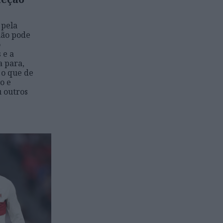
 pela
não pode
o
 e a
a para,
o o que de
o e
 outros