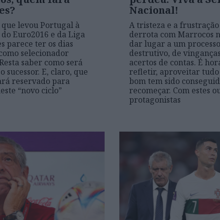
es?
Nacional!
que levou Portugal à
A tristeza e a frustração
 do Euro2016 e da Liga
derrota com Marrocos 
s parece ter os dias
dar lugar a um process
como selecionador
destrutivo, de vinganças
 Resta saber como será
acertos de contas. É hor
o sucessor. E, claro, que
refletir, aproveitar tud
ará reservado para
bom tem sido conseguid
este “novo ciclo”
recomeçar. Com estes ou
protagonistas