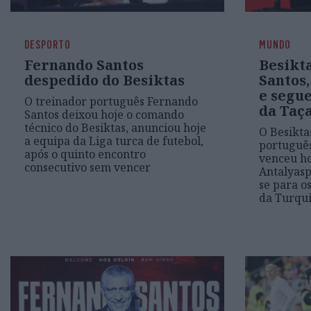
DESPORTO
MUNDO
Fernando Santos
Besikt
despedido do Besiktas
Santos
e segue
O treinador português Fernando
da Taç
Santos deixou hoje o comando
técnico do Besiktas, anunciou hoje
O Besikta
a equipa da Liga turca de futebol,
português
após o quinto encontro
venceu ho
consecutivo sem vencer
Antalyaspo
se para o
da Turqui