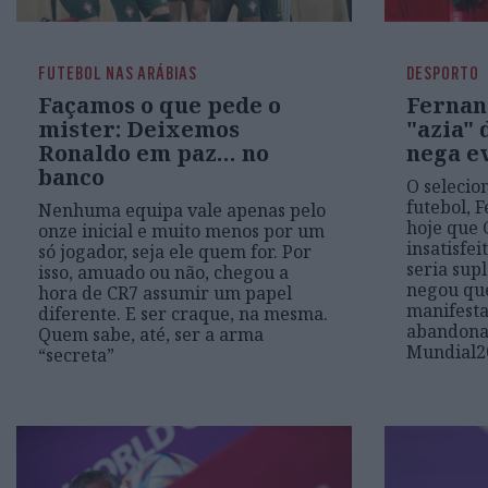
FUTEBOL NAS ARÁBIAS
DESPORTO
Façamos o que pede o
Fernan
mister: Deixemos
"azia" 
Ronaldo em paz… no
nega e
banco
O selecio
futebol, 
Nenhuma equipa vale apenas pelo
hoje que 
onze inicial e muito menos por um
insatisfe
só jogador, seja ele quem for. Por
seria sup
isso, amuado ou não, chegou a
negou qu
hora de CR7 assumir um papel
manifest
diferente. E ser craque, na mesma.
abandonar
Quem sabe, até, ser a arma
Mundial2
“secreta”