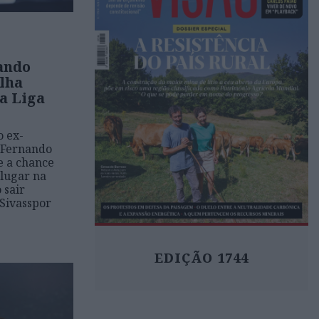
ando
alha
da Liga
o ex-
 Fernando
e a chance
 lugar na
 sair
Sivasspor
EDIÇÃO 1744