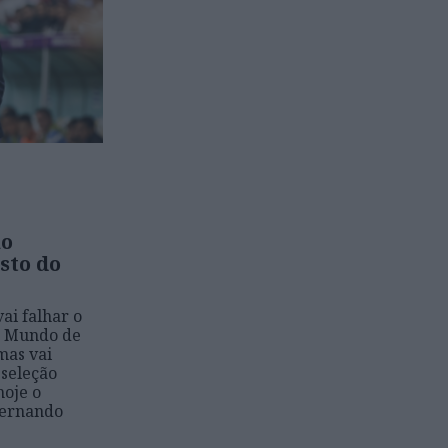
no
sto do
ai falhar o
o Mundo de
 mas vai
 seleção
hoje o
Fernando