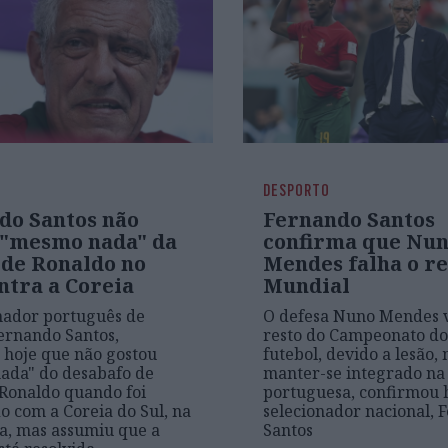
DESPORTO
do Santos não
Fernando Santos
 "mesmo nada" da
confirma que Nu
 de Ronaldo no
Mendes falha o re
ntra a Coreia
Mundial
nador português de
O defesa Nuno Mendes v
Fernando Santos,
resto do Campeonato d
 hoje que não gostou
futebol, devido a lesão,
ada" do desabafo de
manter-se integrado na
 Ronaldo quando foi
portuguesa, confirmou 
do com a Coreia do Sul, na
selecionador nacional, 
ra, mas assumiu que a
Santos