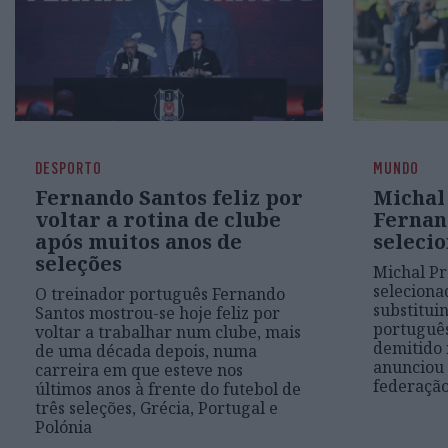
DESPORTO
MUNDO
Fernando Santos feliz por
Michal
voltar a rotina de clube
Fernan
após muitos anos de
seleci
seleções
Michal Pr
seleciona
O treinador português Fernando
substitui
Santos mostrou-se hoje feliz por
português
voltar a trabalhar num clube, mais
demitido 
de uma década depois, numa
anunciou 
carreira em que esteve nos
federação
últimos anos à frente do futebol de
três seleções, Grécia, Portugal e
Polónia