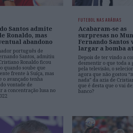
FUTEBOL NAS ARÁBIAS
do Santos admite
Acabaram-se as
de Ronaldo, mas
surpresas no Mun
ventual abandono
Fernando Santos 
largar a bomba a
nador português de
Fernando Santos, admitiu
Depois de ter vindo a co
Cristiano Ronaldo ficou
desmentir o que toda a 
ito quando soube que
pela televisão, o selecio
lente frente à Suíça, mas
agora que não gostou 
e o avançado tenha
nada” da azia de Cristia
ado vontade de
que é desta que o vai de
 a concentração lusa no
banco?
022