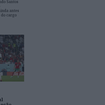
ndo Santos
o
ainda antes
a do cargo
al
leção