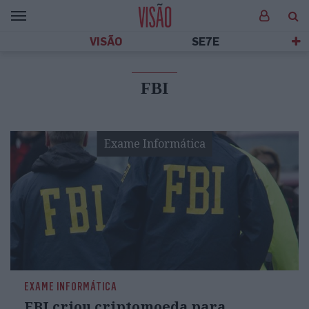
VISÃO
SE7E
FBI
Exame Informática
EXAME INFORMÁTICA
FBI criou criptomoeda para