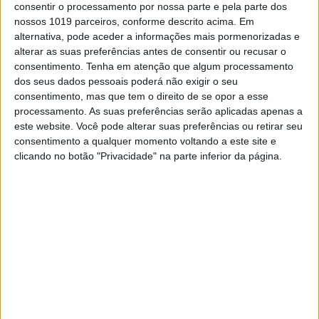
consentir o processamento por nossa parte e pela parte dos
nossos 1019 parceiros, conforme descrito acima. Em
alternativa, pode aceder a informações mais pormenorizadas e
MUNDO
alterar as suas preferências antes de consentir ou recusar o
consentimento.
Tenha em atenção que algum processamento
Suspeito de fuga de documentos
dos seus dados pessoais poderá não exigir o seu
confidenciais dos EUA detido
consentimento, mas que tem o direito de se opor a esse
Um membro da Guarda Aérea Nacional de
processamento. As suas preferências serão aplicadas apenas a
Massachusetts, Estados Unidos, considerado
este website. Você pode alterar suas preferências ou retirar seu
suspeito principal na fuga de documentos
consentimento a qualquer momento voltando a este site e
militares altamente confidenciais sobre a guerra
clicando no botão "Privacidade" na parte inferior da página.
na Ucrânia, identificado como Jack Teixeira, foi
hoje detido por agentes federais norte-
americanos