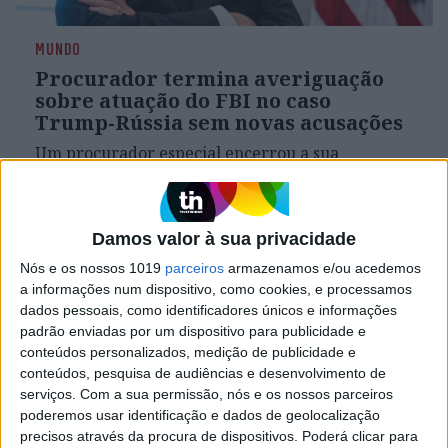
MUNDO
Procurador termina averiguação
sobre atuação do FBI no caso
Trump-Rússia sem novas acusações
Um procurador especial encerrou a sua
averiguação, sobre uma possível má conduta do
FBI na investigação sobre os laços entre a Rússia
e a campanha de Donald Trump em 2016, com
duras críticas, mas sem novas acusações
Damos valor à sua privacidade
Nós e os nossos 1019
parceiros
armazenamos e/ou acedemos
a informações num dispositivo, como cookies, e processamos
dados pessoais, como identificadores únicos e informações
padrão enviadas por um dispositivo para publicidade e
conteúdos personalizados, medição de publicidade e
conteúdos, pesquisa de audiências e desenvolvimento de
serviços.
Com a sua permissão, nós e os nossos parceiros
poderemos usar identificação e dados de geolocalização
precisos através da procura de dispositivos. Poderá clicar para