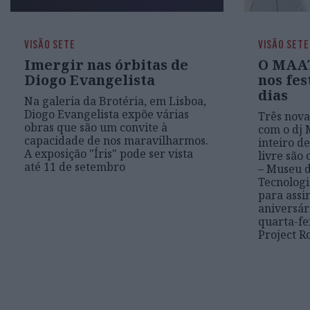
VISÃO SETE
VISÃO SETE
Imergir nas órbitas de
O MAAT
Diogo Evangelista
nos fes
dias
Na galeria da Brotéria, em Lisboa,
Diogo Evangelista expõe várias
Três nova
obras que são um convite à
com o dj 
capacidade de nos maravilharmos.
inteiro d
A exposição "Íris" pode ser vista
livre são
até 11 de setembro
– Museu d
Tecnologi
para assi
aniversár
quarta-fei
Project 