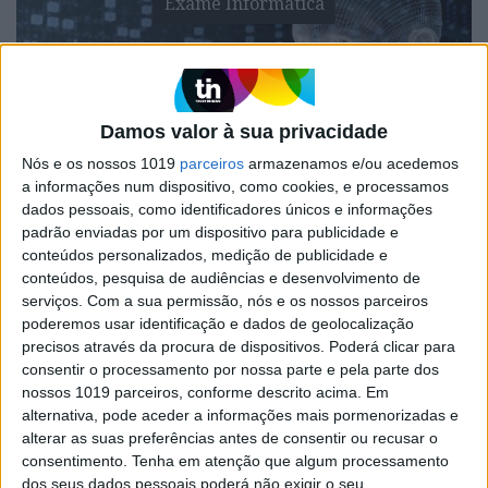
Exame Informática
Damos valor à sua privacidade
Nós e os nossos 1019
parceiros
armazenamos e/ou acedemos
a informações num dispositivo, como cookies, e processamos
dados pessoais, como identificadores únicos e informações
EXAME INFORMÁTICA
padrão enviadas por um dispositivo para publicidade e
Inteligência Artificial vs Direitos e
conteúdos personalizados, medição de publicidade e
conteúdos, pesquisa de audiências e desenvolvimento de
Liberdades
serviços.
Com a sua permissão, nós e os nossos parceiros
"A existência de decisões automáticas baseadas
poderemos usar identificação e dados de geolocalização
em perfis e algoritmos pode impactar
precisos através da procura de dispositivos. Poderá clicar para
seriamente os direitos e liberdades dos titulares
consentir o processamento por nossa parte e pela parte dos
que, inocentemente e inesperadamente, veem o
nossos 1019 parceiros, conforme descrito acima. Em
seu nome associado a algo negativo com danos
alternativa, pode aceder a informações mais pormenorizadas e
na sua imagem e reputação" - a opinião de Elsa
alterar as suas preferências antes de consentir ou recusar o
Veloso, advogada especialista em Privacidade e
Proteção de dados, e fundadora e CEO da DPO
consentimento.
Tenha em atenção que algum processamento
Consulting
dos seus dados pessoais poderá não exigir o seu