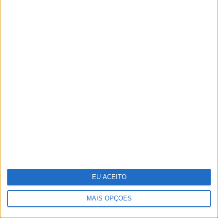
Dancin' Days - de 9 a 15 de julho
EU ACEITO
MAIS OPÇÕES