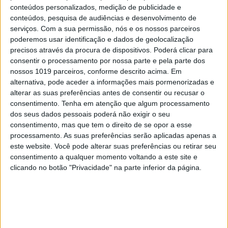
conteúdos personalizados, medição de publicidade e
conteúdos, pesquisa de audiências e desenvolvimento de
OPINIÃO
serviços.
Com a sua permissão, nós e os nossos parceiros
Abdominais "tradicionais" ou prancha? A
poderemos usar identificação e dados de geolocalização
explicação de um professor de Educação Física
precisos através da procura de dispositivos. Poderá clicar para
consentir o processamento por nossa parte e pela parte dos
nossos 1019 parceiros, conforme descrito acima. Em
alternativa, pode aceder a informações mais pormenorizadas e
alterar as suas preferências antes de consentir ou recusar o
consentimento.
Tenha em atenção que algum processamento
dos seus dados pessoais poderá não exigir o seu
consentimento, mas que tem o direito de se opor a esse
processamento. As suas preferências serão aplicadas apenas a
este website. Você pode alterar suas preferências ou retirar seu
consentimento a qualquer momento voltando a este site e
clicando no botão "Privacidade" na parte inferior da página.
FINANÇAS COM CABEÇA
Como funcionam os apoios para comprar casa
antes dos 35 anos