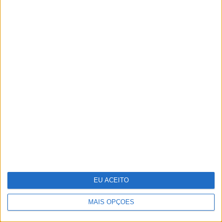
Samsung vai lançar smartphone dobrável tríptico
até final do ano
EU ACEITO
MAIS OPÇÕES
Pavilhão Julião Sarmento - Quando a arte se
confunde com a vida