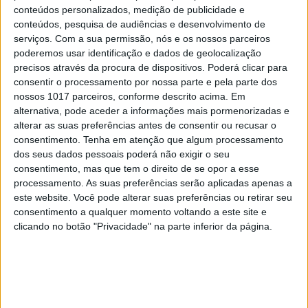
conteúdos personalizados, medição de publicidade e
conteúdos, pesquisa de audiências e desenvolvimento de
serviços.
Com a sua permissão, nós e os nossos parceiros
OPINIÃO
poderemos usar identificação e dados de geolocalização
Carta aberta: Hospitais para as Misericórdias:
precisos através da procura de dispositivos. Poderá clicar para
pragmatismo ou obsessão ideológica?
consentir o processamento por nossa parte e pela parte dos
nossos 1017 parceiros, conforme descrito acima. Em
alternativa, pode aceder a informações mais pormenorizadas e
alterar as suas preferências antes de consentir ou recusar o
consentimento.
Tenha em atenção que algum processamento
dos seus dados pessoais poderá não exigir o seu
consentimento, mas que tem o direito de se opor a esse
processamento. As suas preferências serão aplicadas apenas a
este website. Você pode alterar suas preferências ou retirar seu
consentimento a qualquer momento voltando a este site e
clicando no botão "Privacidade" na parte inferior da página.
CULTURA
EXCLUSIVO
Carlos Paião: a história de um cometa