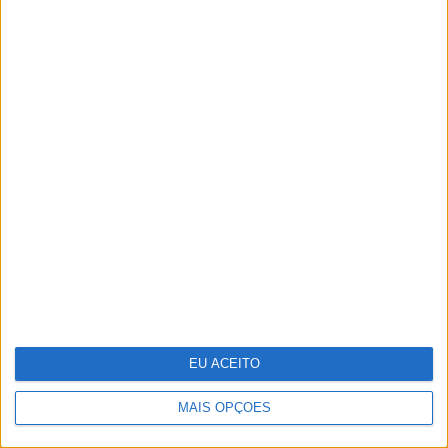
Familiares e amigos despedem-se de João Lobo
Antunes
EU ACEITO
MAIS OPÇÕES