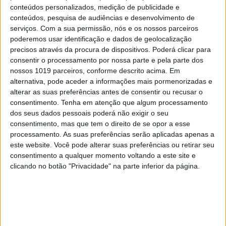
Teste em vídeo ao Citroën Ami
conteúdos personalizados, medição de publicidade e
conteúdos, pesquisa de audiências e desenvolvimento de
serviços.
Com a sua permissão, nós e os nossos parceiros
poderemos usar identificação e dados de geolocalização
precisos através da procura de dispositivos. Poderá clicar para
consentir o processamento por nossa parte e pela parte dos
nossos 1019 parceiros, conforme descrito acima. Em
alternativa, pode aceder a informações mais pormenorizadas e
alterar as suas preferências antes de consentir ou recusar o
consentimento.
Tenha em atenção que algum processamento
dos seus dados pessoais poderá não exigir o seu
consentimento, mas que tem o direito de se opor a esse
processamento. As suas preferências serão aplicadas apenas a
este website. Você pode alterar suas preferências ou retirar seu
VOLT
consentimento a qualquer momento voltando a este site e
Citröen Ami: já conduzimos o micro (e acessível)
clicando no botão "Privacidade" na parte inferior da página.
elétrico criado para as cidades
Exame Informática