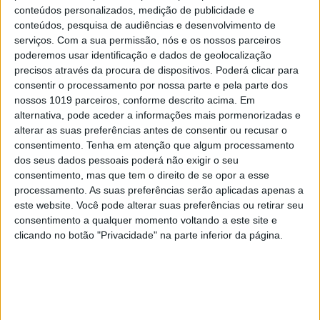
conteúdos personalizados, medição de publicidade e
conteúdos, pesquisa de audiências e desenvolvimento de
serviços.
Com a sua permissão, nós e os nossos parceiros
poderemos usar identificação e dados de geolocalização
precisos através da procura de dispositivos. Poderá clicar para
consentir o processamento por nossa parte e pela parte dos
nossos 1019 parceiros, conforme descrito acima. Em
alternativa, pode aceder a informações mais pormenorizadas e
alterar as suas preferências antes de consentir ou recusar o
consentimento.
Tenha em atenção que algum processamento
Emma Stone é uma das atrizes do filme “Poor Things”. Foto:
dos seus dados pessoais poderá não exigir o seu
DR
consentimento, mas que tem o direito de se opor a esse
processamento. As suas preferências serão aplicadas apenas a
O festival exibe várias antestreias, com a presença
este website. Você pode alterar suas preferências ou retirar seu
dos respetivos realizadores. Um dos mais
consentimento a qualquer momento voltando a este site e
aguardados é
Poor Things
, do grego Yorgos
clicando no botão "Privacidade" na parte inferior da página.
Lanthimos. O filme, que venceu o Leão de Ouro em
Veneza, decorre na Inglaterra vitoriana, com
direito a uma passagem por Lisboa, onde nos
cruzamos com um fado de Carminho, e conta com