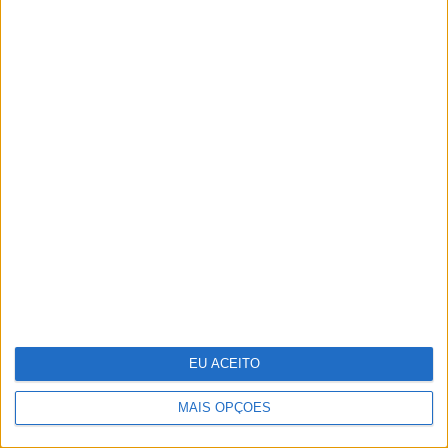
Parque Marinho Luiz Saldanha: Um
mar abençoado, nas palavras e
imagens do multipremiado
fotógrafo Luís Quinta
EU ACEITO
MAIS OPÇÕES