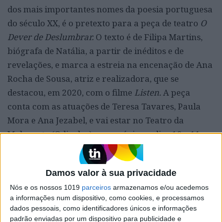
dos mais importantes nomes da poesia portuguesa
do século XX, é o pretexto para a peça de teatro
O
Dever de Deslumbrar.
O texto é de Filipa Martins,
biógrafa de Natália, a partir de inéditos e de
revelações, e marca a estreia na encenação de Ana
Rocha de Sousa, atriz e realizadora, que se
destacou, em 2020, com o filme
Listen.
A peça
conta com as atuações de Teresa Tavares, Paula
Mora e Ana Jezabel, e vai estar no Teatro da
Malaposta (Odivelas), nos próximos dias 10 e 11.
5. “​Poor Things”, Yorgos
Lanthimos
Damos valor à sua privacidade
Nós e os nossos 1019
parceiros
armazenamos e/ou acedemos
a informações num dispositivo, como cookies, e processamos
dados pessoais, como identificadores únicos e informações
padrão enviadas por um dispositivo para publicidade e