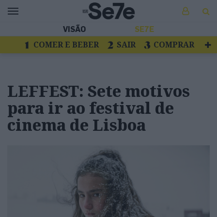
VISÃO
SE7E
COMER E BEBER
SAIR
COMPRAR
VER
LIVROS E DISCOS
TV
ESCAPAR
LEFFEST: Sete motivos
para ir ao festival de
cinema de Lisboa