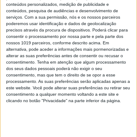
conteúdos personalizados, medição de publicidade e
conteúdos, pesquisa de audiências e desenvolvimento de
MAIS VISTOS
serviços.
Com a sua permissão, nós e os nossos parceiros
poderemos usar identificação e dados de geolocalização
precisos através da procura de dispositivos. Poderá clicar para
1
Linha Circular do Metropolitano: O carrossel de
consentir o processamento por nossa parte e pela parte dos
turistas que afastará quem trabalha em Lisboa
nossos 1019 parceiros, conforme descrito acima. Em
alternativa, pode aceder a informações mais pormenorizadas e
2
alterar as suas preferências antes de consentir ou recusar o
Celebridades que viram os seus vídeos íntimos na
Internet
consentimento.
Tenha em atenção que algum processamento
dos seus dados pessoais poderá não exigir o seu
3
consentimento, mas que tem o direito de se opor a esse
Quem é Deus para uma criança? Opinião de José
processamento. As suas preferências serão aplicadas apenas a
Brissos-Lino
este website. Você pode alterar suas preferências ou retirar seu
4
consentimento a qualquer momento voltando a este site e
Covas do Barroso: A luta por um modo de vida
clicando no botão "Privacidade" na parte inferior da página.
5
A longevidade não se improvisa
“Saudade é um sentimento muito bonito, mas por