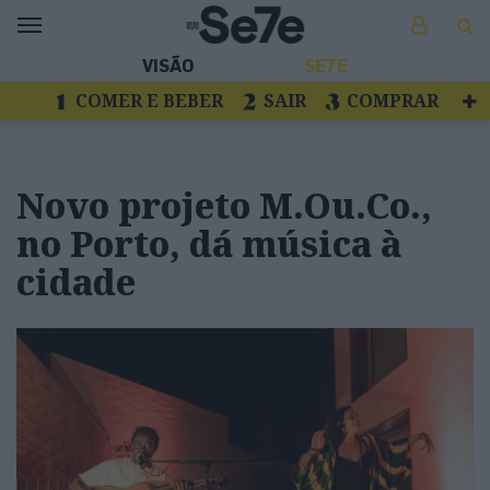
VISÃO
SE7E
COMER E BEBER
SAIR
COMPRAR
VER
LIVROS E DISCOS
TV
ESCAPAR
Novo projeto M.Ou.Co.,
no Porto, dá música à
cidade