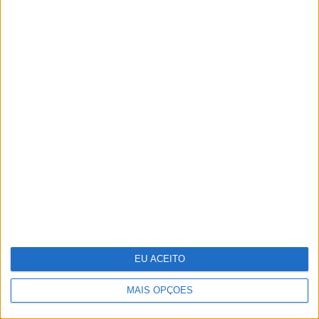
O grande negócio dos centros de
dados
EU ACEITO
MAIS OPÇÕES