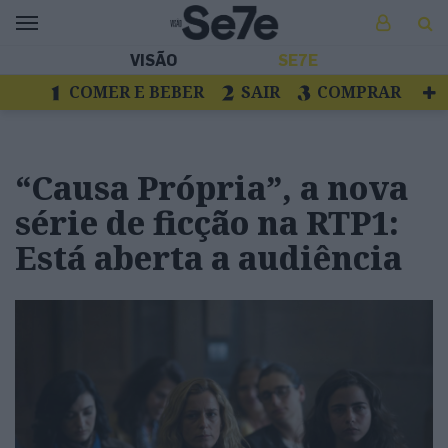
VISÃO
SE7E
COMER E BEBER
SAIR
COMPRAR
VER
LIVROS E DISCOS
TV
ESCAPAR
“Causa Própria”, a nova
série de ficção na RTP1:
Está aberta a audiência