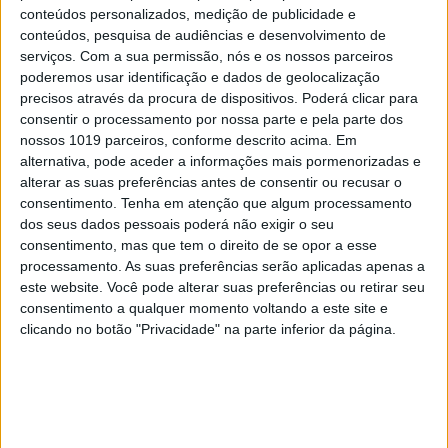
conteúdos personalizados, medição de publicidade e
conteúdos, pesquisa de audiências e desenvolvimento de
MAIS VISTOS
serviços.
Com a sua permissão, nós e os nossos parceiros
poderemos usar identificação e dados de geolocalização
precisos através da procura de dispositivos. Poderá clicar para
1
Linha Circular do Metropolitano: O carrossel de
consentir o processamento por nossa parte e pela parte dos
turistas que afastará quem trabalha em Lisboa
nossos 1019 parceiros, conforme descrito acima. Em
alternativa, pode aceder a informações mais pormenorizadas e
2
Celebridades que viram os seus vídeos íntimos na
alterar as suas preferências antes de consentir ou recusar o
Internet
consentimento.
Tenha em atenção que algum processamento
dos seus dados pessoais poderá não exigir o seu
3
consentimento, mas que tem o direito de se opor a esse
O Nobel disse o que ninguém quer ouvir
processamento. As suas preferências serão aplicadas apenas a
este website. Você pode alterar suas preferências ou retirar seu
4
consentimento a qualquer momento voltando a este site e
Como funcionam os apoios para comprar casa
clicando no botão "Privacidade" na parte inferior da página.
antes dos 35 anos
5
Quem é Deus para uma criança? Opinião de José
Brissos-Lino
6