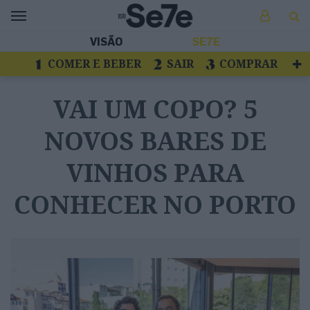
VISÃO
SE7E
COMER E BEBER
SAIR
COMPRAR
VER
LIVROS E DISCOS
TV
VAI UM COPO? 5
ESCAPAR
NOVOS BARES DE
VINHOS PARA
CONHECER NO PORTO