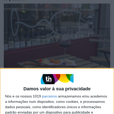
No Mercado de Matosinhos, o Junior funciona como uma
montra da Altesse, importadora de vinhos de baixa
intervenção de produtores internacionais
Damos valor à sua privacidade
Nós e os nossos 1019
parceiros
armazenamos e/ou acedemos
Pode ter pouco mais de 40 metros quadrados, mas
a informações num dispositivo, como cookies, e processamos
este wine bar, no Mercado de Matosinhos, é um
dados pessoais, como identificadores únicos e informações
convite a uma viagem num copo. Aberto há menos
padrão enviadas por um dispositivo para publicidade e