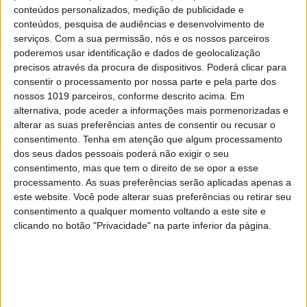
conteúdos personalizados, medição de publicidade e
de um ano por Tiago Dias da Silva e Margarita
conteúdos, pesquisa de audiências e desenvolvimento de
Tsvirko, ambos com larga experiência no setor dos
serviços.
Com a sua permissão, nós e os nossos parceiros
vinhos, o Junior começou por surgir da
poderemos usar identificação e dados de geolocalização
precisos através da procura de dispositivos. Poderá clicar para
necessidade de um espaço físico que desse a
consentir o processamento por nossa parte e pela parte dos
provar o portefólio da Altesse, importadora de
nossos 1019 parceiros, conforme descrito acima. Em
vinhos de baixa intervenção de produtores
alternativa, pode aceder a informações mais pormenorizadas e
alterar as suas preferências antes de consentir ou recusar o
internacionais de vários lugares (nenhuma
consentimento.
Tenha em atenção que algum processamento
portuguesa), como Borgonha (França), Rioja
dos seus dados pessoais poderá não exigir o seu
(Espanha), Toscana e Sicília (Itália), Baden
consentimento, mas que tem o direito de se opor a esse
processamento. As suas preferências serão aplicadas apenas a
(Alemanha), Áustria ou Nova Zelândia. São cerca
este website. Você pode alterar suas preferências ou retirar seu
de uma centena de vinhos a copo (a partir €6) ou à
consentimento a qualquer momento voltando a este site e
garrafa (a partir €21) com a particularidade de
clicando no botão "Privacidade" na parte inferior da página.
serem acompanhados por queijos (30 a 40
variedades), também de pequenos produtores de
Inglaterra, Holanda, Itália e Espanha. “A filosofia
tinha de ser a mesma dos vinhos”, aponta Tiago