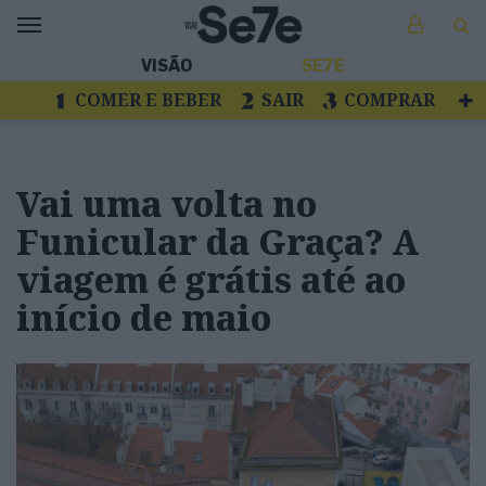
VISÃO
SE7E
COMER E BEBER
SAIR
COMPRAR
VER
LIVROS E DISCOS
TV
ESCAPAR
Vai uma volta no
Funicular da Graça? A
viagem é grátis até ao
início de maio