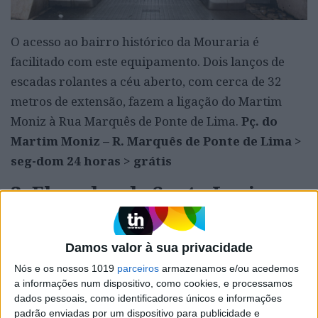
O acesso ao bairro histórico da Mouraria é
facilitado com este equipamento. Dois lanços de
escadas rolantes a céu aberto, com cerca de 32
metros de extensão, fazem a ligação do Martim
Moniz à Rua Marquês de Ponte de Lima.
Pç. do
Martim Moniz – R. Marquês de Ponte de Lima >
seg-dom 24 horas > grátis
3. Elevador de Santa Luzia
Damos valor à sua privacidade
Nós e os nossos 1019
parceiros
armazenamos e/ou acedemos
a informações num dispositivo, como cookies, e processamos
dados pessoais, como identificadores únicos e informações
padrão enviadas por um dispositivo para publicidade e