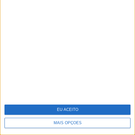
Reino Unido junta-se a França para
investir na rival europeia da
Starlink
EU ACEITO
MAIS OPÇÕES