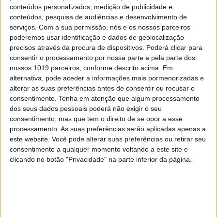
conteúdos personalizados, medição de publicidade e
conteúdos, pesquisa de audiências e desenvolvimento de
serviços.
Com a sua permissão, nós e os nossos parceiros
poderemos usar identificação e dados de geolocalização
precisos através da procura de dispositivos. Poderá clicar para
consentir o processamento por nossa parte e pela parte dos
nossos 1019 parceiros, conforme descrito acima. Em
Escondido num prédio reabilitado, este elevador
alternativa, pode aceder a informações mais pormenorizadas e
ajuda a vencer mais um desnível da colina. Fica
alterar as suas preferências antes de consentir ou recusar o
consentimento.
Tenha em atenção que algum processamento
entre o concorrido Miradouro de Santa Luzia, onde
dos seus dados pessoais poderá não exigir o seu
a vista se arregala com a paisagem e o conjunto de
consentimento, mas que tem o direito de se opor a esse
azulejos que o decora, e a Rua Norberto Araújo,
processamento. As suas preferências serão aplicadas apenas a
este website. Você pode alterar suas preferências ou retirar seu
que celebra o jornalista, olisipógrafo e autor do
consentimento a qualquer momento voltando a este site e
livro Peregrinações por Lisboa.
R. Norberto
clicando no botão "Privacidade" na parte inferior da página.
Araújo, 21 – Miradouro de Santa Luzia > seg-
dom 7h-18h > grátis
4. Elevador da Sé