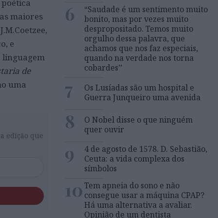
 poética
6
“Saudade é um sentimento muito
das maiores
bonito, mas por vezes muito
despropositado. Temos muito
J.M.Coetzee,
orgulho dessa palavra, que
o, e
achamos que nos faz especiais,
a linguagem
quando na verdade nos torna
cobardes’’
taria de
7
omo uma
Os Lusíadas são um hospital e
Guerra Junqueiro uma avenida
8
O Nobel disse o que ninguém
quer ouvir
da edição que
9
4 de agosto de 1578. D. Sebastião,
Ceuta: a vida complexa dos
símbolos
10
Tem apneia do sono e não
consegue usar a máquina CPAP?
Há uma alternativa a avaliar.
Opinião de um dentista