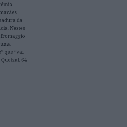
Prémio
imarães
rmadura da
cia. Nestes
l fromaggio
, uma
” que “vai
 Quetzal, 64