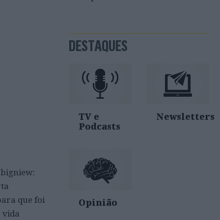
DESTAQUES
TV e
Newsletters
Podcasts
Zbigniew:
rta
para que foi
Opinião
 vida