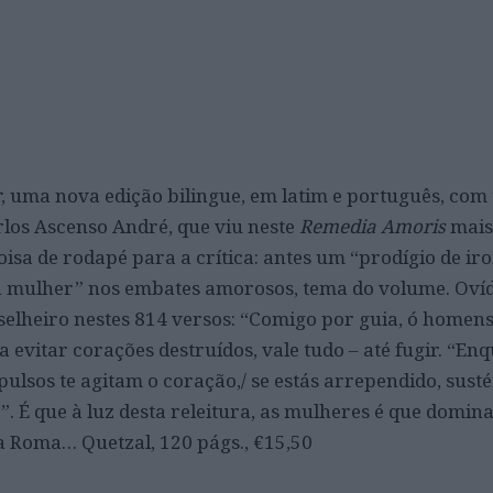
r
, uma nova edição bilingue, em latim e português, com
rlos Ascenso André, que viu neste
Remedia Amoris
mais
oisa de rodapé para a crítica: antes um “prodígio de ir
 mulher” nos embates amorosos, tema do volume. Ovíd
nselheiro nestes 814 versos: “Comigo por guia, ó homens
a evitar corações destruídos, vale tudo – até fugir. “En
pulsos te agitam o coração,/ se estás arrependido, sust
”. É que à luz desta releitura, as mulheres é que domi
a Roma… Quetzal, 120 págs., €15,50