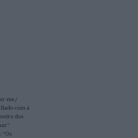
ar-me,/
uflado com a
imeiro dos
lhar”
: “Os