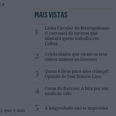
a e
MAIS VISTAS
1
Linha Circular do Metropolitano:
O carrossel de turistas que
afastará quem trabalha em
Lisboa
2
Celebridades que viram os seus
vídeos íntimos na Internet
3
Quem é Deus para uma criança?
Opinião de José Brissos-Lino
4
Covas do Barroso: A luta por um
modo de vida
5
A longevidade não se improvisa
, que é, nas