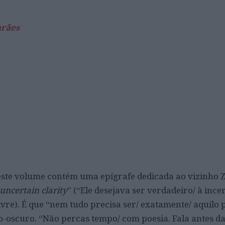
arães
este volume contém uma epígrafe dedicada ao vizinho 
uncertain clarity
” (“Ele desejava ser verdadeiro/ à ince
vre). É que “nem tudo precisa ser/ exatamente/ aquilo 
o-oscuro. “Não percas tempo/ com poesia. Fala antes da