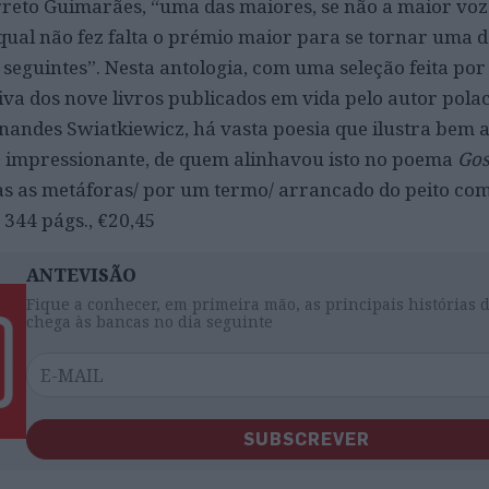
rreto Guimarães, “uma das maiores, se não a maior voz
 qual não fez falta o prémio maior para se tornar uma 
seguintes”. Nesta antologia, com uma seleção feita por 
iva dos nove livros publicados em vida pelo autor polac
nandes Swiatkiewicz, há vasta poesia que ilustra bem 
ta, impressionante, de quem alinhavou isto no poema
Gos
das as metáforas/ por um termo/ arrancado do peito c
, 344 págs., €20,45
ANTEVISÃO
Fique a conhecer, em primeira mão, as principais histórias 
chega às bancas no dia seguinte
SUBSCREVER