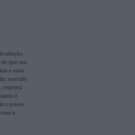
 tradução,
 do que um
onia e uma
io, nascido
, reprimi
quanto é
ém o passo
navam a