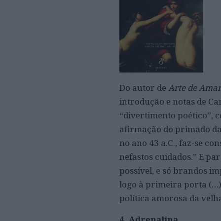
Do autor de
Arte de Ama
introdução e notas de Ca
“divertimento poético”, c
afirmação do primado da
no ano 43 a.C., faz-se co
nefastos cuidados.” E par
possível, e só brandos im
logo à primeira porta (…)
política amorosa da velh
4. Adrenalina