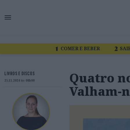
COMER E BEBER
SAI
Quatro no
LIVROS E DISCOS
25.11.2024 às 08h00
Valham-no