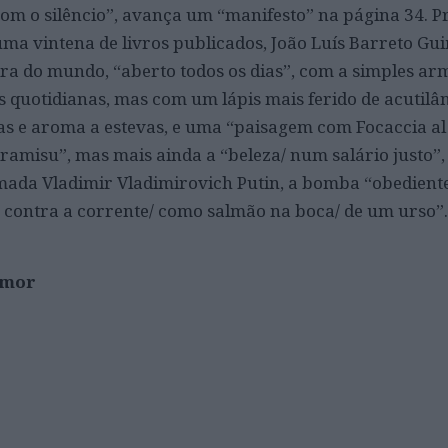
 com o silêncio”, avança um “manifesto” na página 34. 
ma vintena de livros publicados, João Luís Barreto Gu
ra do mundo, “aberto todos os dias”, com a simples a
s quotidianas, mas com um lápis mais ferido de acutilân
s e aroma a estevas, e uma “paisagem com Focaccia a
tiramisu”, mas mais ainda a “beleza/ num salário justo”
ada Vladimir Vladimirovich Putin, a bomba “obediente
r contra a corrente/ como salmão na boca/ de um urso”.
Amor