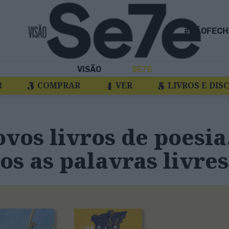
#NÃOFECH
VISÃO
SE7E
R
COMPRAR
VER
LIVROS E DIS
vos livros de poesia
s as palavras livres