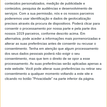
conteúdos personalizados, medição de publicidade e
conteúdos, pesquisa de audiências e desenvolvimento de
serviços.
Com a sua permissão, nós e os nossos parceiros
poderemos usar identificação e dados de geolocalização
precisos através da procura de dispositivos. Poderá clicar para
consentir o processamento por nossa parte e pela parte dos
nossos 1019 parceiros, conforme descrito acima. Em
alternativa, pode aceder a informações mais pormenorizadas e
alterar as suas preferências antes de consentir ou recusar o
consentimento.
Tenha em atenção que algum processamento
A VISÃO SE7E DESTA SEMANA –
dos seus dados pessoais poderá não exigir o seu
EDIÇÃO 1743
consentimento, mas que tem o direito de se opor a esse
processamento. As suas preferências serão aplicadas apenas a
este website. Você pode alterar suas preferências ou retirar seu
consentimento a qualquer momento voltando a este site e
clicando no botão "Privacidade" na parte inferior da página.
MAIS VISTOS
1
Linha Circular do Metropolitano: O carrossel de
turistas que afastará quem trabalha em Lisboa