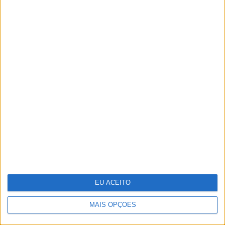
As 10 zonas erógenas masculinas
EU ACEITO
MAIS OPÇÕES