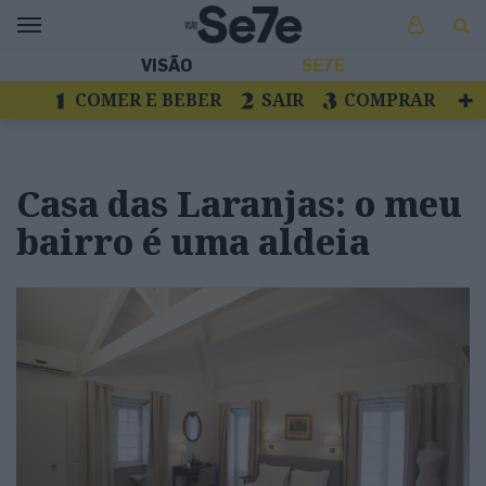
VISÃO
SE7E
COMER E BEBER
SAIR
COMPRAR
VER
LIVROS E DISCOS
TV
ESCAPAR
Casa das Laranjas: o meu
bairro é uma aldeia