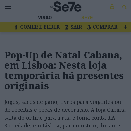
VISÃO
SE7E
COMER E BEBER
SAIR
COMPRAR
VER
LIVROS E DISCOS
TV
ESCAPAR
Pop-Up de Natal Cabana,
em Lisboa: Nesta loja
temporária há presentes
originais
Jogos, sacos de pano, livros para viajantes ou
de receitas e peças de decoração. A loja Cabana
salta do online para a rua e toma conta d'A
Sociedade, em Lisboa, para mostrar, durante