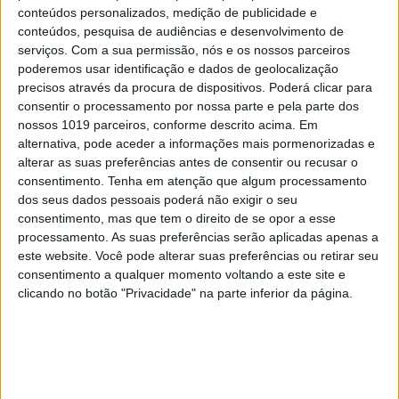
10
conteúdos personalizados, medição de publicidade e
4 de agosto de 1578. D. Sebastião, Ceuta: a vida
conteúdos, pesquisa de audiências e desenvolvimento de
complexa dos símbolos
serviços.
Com a sua permissão, nós e os nossos parceiros
poderemos usar identificação e dados de geolocalização
precisos através da procura de dispositivos. Poderá clicar para
consentir o processamento por nossa parte e pela parte dos
MAIS NA VISÃO
nossos 1019 parceiros, conforme descrito acima. Em
alternativa, pode aceder a informações mais pormenorizadas e
alterar as suas preferências antes de consentir ou recusar o
consentimento.
Tenha em atenção que algum processamento
dos seus dados pessoais poderá não exigir o seu
consentimento, mas que tem o direito de se opor a esse
processamento. As suas preferências serão aplicadas apenas a
este website. Você pode alterar suas preferências ou retirar seu
consentimento a qualquer momento voltando a este site e
clicando no botão "Privacidade" na parte inferior da página.
PENSAR
Viagem a Portugal. Crónica de Luís
Leite