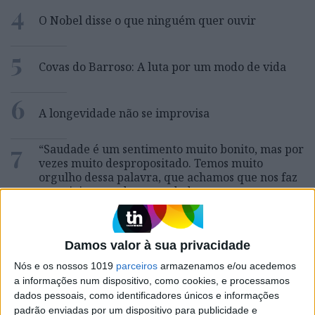
4
O Nobel disse o que ninguém quer ouvir
5
Covas do Barroso: A luta por um modo de vida
6
A longevidade não se improvisa
7
“Saudade é um sentimento muito bonito, mas por
vezes muito despropositado. Temos muito
orgulho dessa palavra, que achamos que nos faz
especiais, quando na verdade nos torna
cobardes’’
8
Tem apneia do sono e não consegue usar a
máquina CPAP? Há uma alternativa a avaliar.
Damos valor à sua privacidade
Opinião de um dentista
Nós e os nossos 1019
parceiros
armazenamos e/ou acedemos
9
a informações num dispositivo, como cookies, e processamos
Os Lusíadas são um hospital e Guerra Junqueiro
dados pessoais, como identificadores únicos e informações
uma avenida
padrão enviadas por um dispositivo para publicidade e