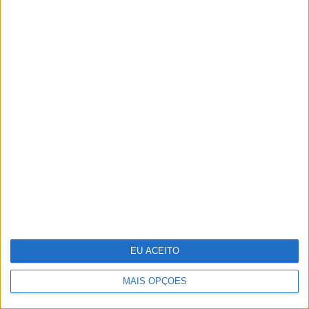
8 factos curiosos sobre mamas que
provavelmente não sabia
EU ACEITO
MAIS OPÇÕES