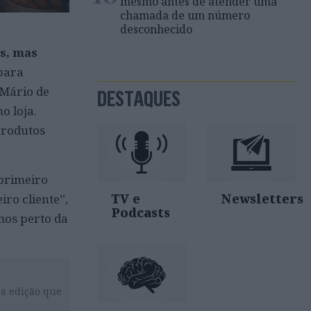
mesmo antes de atender uma
chamada de um número
desconhecido
as, mas
para
 Mário de
DESTAQUES
o loja.
produtos
 primeiro
TV e
Newsletters
ro cliente”,
Podcasts
mos perto da
da edição que