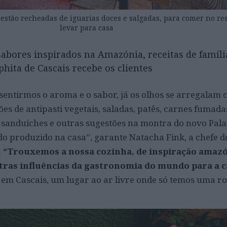
a estão recheadas de iguarias doces e salgadas, para comer no re
levar para casa
bores inspirados na Amazónia, receitas de famíli
phita de Cascais recebe os clientes
 sentirmos o aroma e o sabor, já os olhos se arregalam 
es de antipasti vegetais, saladas, patês, carnes fumada
, sanduíches e outras sugestões na montra do novo Pala
udo produzido na casa”, garante Natacha Fink, a chefe d
.
“Trouxemos a nossa cozinha, de inspiração amazó
outras influências da gastronomia do mundo para a 
 em Cascais, um lugar ao ar livre onde só temos uma rou