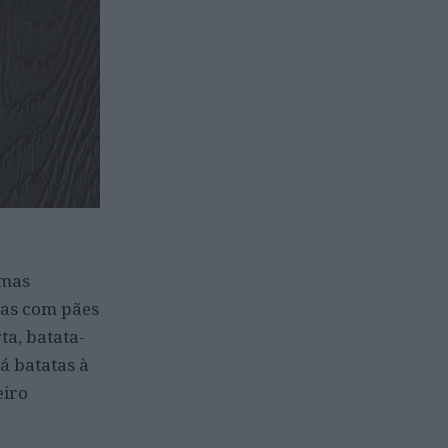
 mas
tas com pães
ta, batata-
há batatas à
eiro