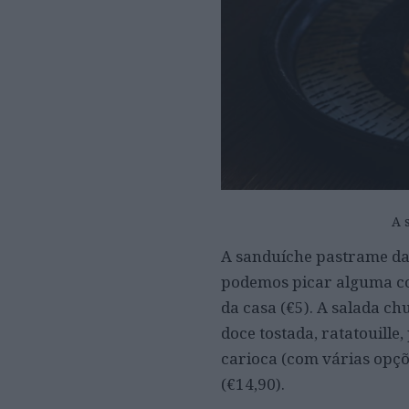
A 
A sanduíche pastrame da 
podemos picar alguma coi
da casa (€5). A salada c
doce tostada, ratatouille
carioca (com várias opçõe
(€14,90).