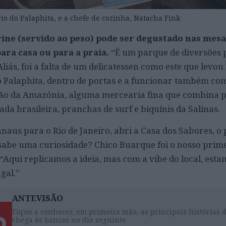
io do Palaphita, e a chefe de cozinha, Natacha Fink
trine (servido ao peso) pode ser degustado nas mes
ara casa ou para a praia.
“É um parque de diversões 
liás, foi a falta de um delicatessen como este que levou
Palaphita, dentro de portas e a funcionar também com
ião da Amazónia, alguma mercearia fina que combina 
a brasileira, pranchas de surf e biquínis da Salinas.
us para o Rio de Janeiro, abri a Casa dos Sabores, o
 sabe uma curiosidade? Chico Buarque foi o nosso primei
“Aqui replicamos a ideia, mas com a vibe do local, esta
gal.”
ANTEVISÃO
Fique a conhecer, em primeira mão, as principais histórias 
chega às bancas no dia seguinte