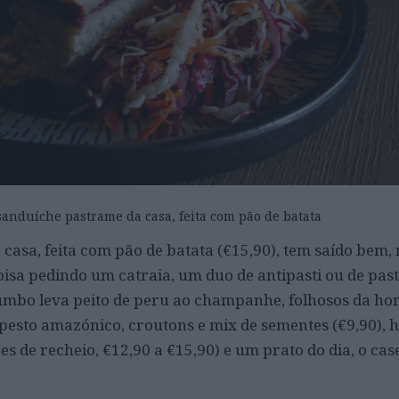
sanduíche pastrame da casa, feita com pão de batata
casa, feita com pão de batata (€15,90), tem saído bem,
sa pedindo um catraia, um duo de antipasti ou de pas
humbo leva peito de peru ao champanhe, folhosos da hor
, pesto amazónico, croutons e mix de sementes (€9,90), 
s de recheio, €12,90 a €15,90) e um prato do dia, o cas