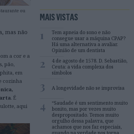
staurante ou
MAIS VISTAS
1
a, mas não
Tem apneia do sono e não
consegue usar a máquina CPAP?
Há uma alternativa a avaliar.
Opinião de um dentista
com a cor e a
2
4 de agosto de 1578. D. Sebastião,
s, pão,
Ceuta: a vida complexa dos
phita, em
símbolos
e cozinha
3
A longevidade não se improvisa
nica,
carta
. É
4
“Saudade é um sentimento muito
lotte, aqui
bonito, mas por vezes muito
despropositado. Temos muito
orgulho dessa palavra, que
achamos que nos faz especiais,
quando na verdade nos torna