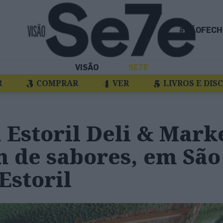
#NÃOFECH
VISÃO
SE7E
R
COMPRAR
VER
LIVROS E DIS
 Estoril Deli & Mark
m de sabores, em São
Estoril