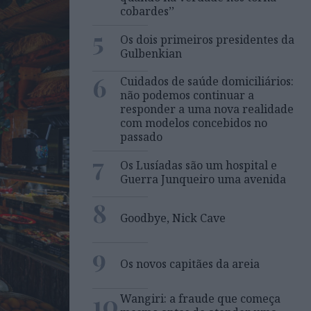
cobardes’’
5
Os dois primeiros presidentes da
Gulbenkian
6
Cuidados de saúde domiciliários:
não podemos continuar a
responder a uma nova realidade
com modelos concebidos no
passado
7
Os Lusíadas são um hospital e
Guerra Junqueiro uma avenida
8
Goodbye, Nick Cave
9
Os novos capitães da areia
10
Wangiri: a fraude que começa