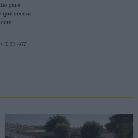
ítio para
 que recria
a com
> T. 21 467