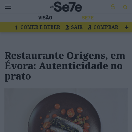
VISÃO
SE7E
COMER E BEBER
SAIR
COMPRAR
VER
LIVROS E DISCOS
TV
ESCAPAR
Restaurante Origens, em
Évora: Autenticidade no
prato