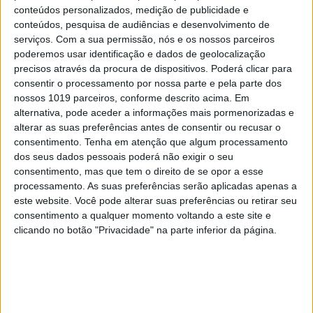
conteúdos personalizados, medição de publicidade e
conteúdos, pesquisa de audiências e desenvolvimento de
serviços.
Com a sua permissão, nós e os nossos parceiros
poderemos usar identificação e dados de geolocalização
precisos através da procura de dispositivos. Poderá clicar para
consentir o processamento por nossa parte e pela parte dos
nossos 1019 parceiros, conforme descrito acima. Em
A VISÃO SE7E DESTA SEMANA –
alternativa, pode aceder a informações mais pormenorizadas e
EDIÇÃO 1743
alterar as suas preferências antes de consentir ou recusar o
consentimento.
Tenha em atenção que algum processamento
dos seus dados pessoais poderá não exigir o seu
consentimento, mas que tem o direito de se opor a esse
processamento. As suas preferências serão aplicadas apenas a
este website. Você pode alterar suas preferências ou retirar seu
MAIS VISTOS
consentimento a qualquer momento voltando a este site e
clicando no botão "Privacidade" na parte inferior da página.
1
Linha Circular do Metropolitano: O carrossel de
turistas que afastará quem trabalha em Lisboa
2
Celebridades que viram os seus vídeos íntimos na