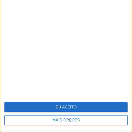
Keep the coins, I want change: um
mapa para a sustentabilidade
empresarial em 2025
EU ACEITO
MAIS OPÇÕES