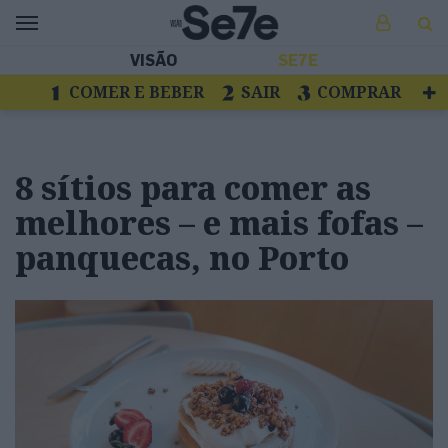
VISÃO
SE7E
COMER E BEBER
SAIR
COMPRAR
VER
LIVROS E DISCOS
TV
ESCAPAR
8 sítios para comer as
melhores – e mais fofas –
panquecas, no Porto