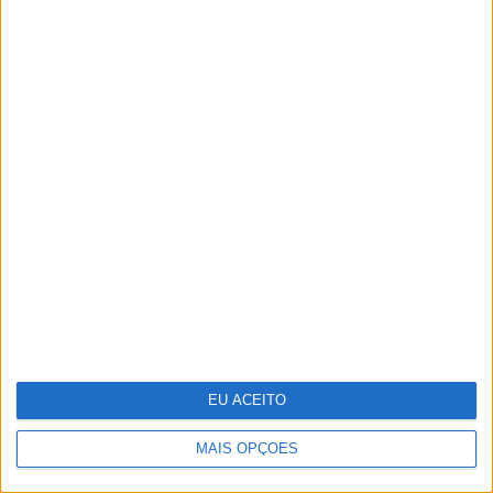
OPINIÃO
Linha Circular do Metropolitano: O
carrossel de turistas que afastará
quem trabalha em Lisboa
EU ACEITO
MAIS OPÇÕES