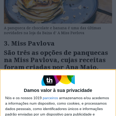
A panqueca de chocolate e banana é uma das últimas
novidades na loja da Baixa d’ A Miss Pavlova
3. Miss Pavlova
São três as opções de panquecas
na Miss Pavlova, cujas receitas
foram criadas por Ana Maio,
que tanto podem estar incluídas
no brunch ou serem servidas
como prato (as panquecas só
Damos valor à sua privacidade
estão disponíveis na loja da
Nós e os nossos 1019
parceiros
armazenamos e/ou acedemos
Baixa). Além da exótica (€5,50) –
a informações num dispositivo, como cookies, e processamos
que vai buscar o nome à pavlova
dados pessoais, como identificadores únicos e informações
padrão enviadas por um dispositivo para publicidade e