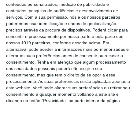
exótica, e leva curd de
conteúdos personalizados, medição de publicidade e
maracujá, frutos silvestres,
conteúdos, pesquisa de audiências e desenvolvimento de
gelado artesanal de curd de
serviços.
Com a sua permissão, nós e os nossos parceiros
poderemos usar identificação e dados de geolocalização
maracujá e coulis de framboesa
precisos através da procura de dispositivos. Poderá clicar para
–, surgiram mais duas: a
consentir o processamento por nossa parte e pela parte dos
american style e a de chocolate e
nossos 1019 parceiros, conforme descrito acima. Em
alternativa, pode aceder a informações mais pormenorizadas e
banana, ambas servidas com
alterar as suas preferências antes de consentir ou recusar o
manteiga de ácer morna à parte.
consentimento.
Tenha em atenção que algum processamento
A american style (€4,50) inclui
dos seus dados pessoais poderá não exigir o seu
consentimento, mas que tem o direito de se opor a esse
uma redução de frutos
processamento. As suas preferências serão aplicadas apenas a
vermelhos, nata fresca e raspas
este website. Você pode alterar suas preferências ou retirar seu
de limão. A de chocolate e
consentimento a qualquer momento voltando a este site e
clicando no botão "Privacidade" na parte inferior da página.
banana (€5) – tem sido uma das
mais pedidas nestes dias frios –
leva banana caramelizada, nata
fresca, amêndoa torrada e é