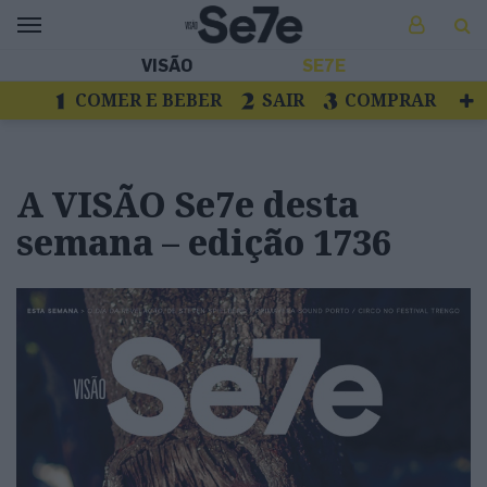
VISÃO
SE7E
COMER E BEBER
SAIR
COMPRAR
VER
LIVROS E DISCOS
TV
ESCAPAR
A VISÃO Se7e desta
semana – edição 1736