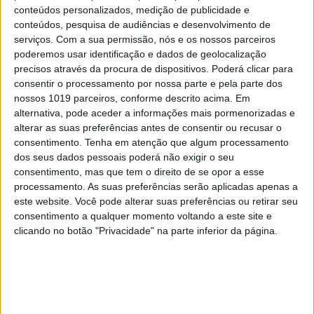
conteúdos personalizados, medição de publicidade e
OPINIÃO
conteúdos, pesquisa de audiências e desenvolvimento de
serviços.
Com a sua permissão, nós e os nossos parceiros
O país que fotografamos nas férias
poderemos usar identificação e dados de geolocalização
e esquecemos no resto do ano
precisos através da procura de dispositivos. Poderá clicar para
consentir o processamento por nossa parte e pela parte dos
nossos 1019 parceiros, conforme descrito acima. Em
alternativa, pode aceder a informações mais pormenorizadas e
alterar as suas preferências antes de consentir ou recusar o
consentimento.
Tenha em atenção que algum processamento
dos seus dados pessoais poderá não exigir o seu
consentimento, mas que tem o direito de se opor a esse
processamento. As suas preferências serão aplicadas apenas a
este website. Você pode alterar suas preferências ou retirar seu
consentimento a qualquer momento voltando a este site e
clicando no botão "Privacidade" na parte inferior da página.
OLHAR CRÍTICO
O Nobel disse o que ninguém quer
ouvir