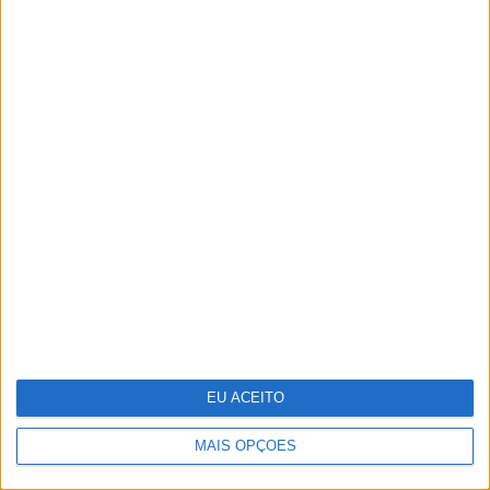
em casa
Cocktail tóxico encontrado em
plástico reciclado
EU ACEITO
MAIS OPÇÕES