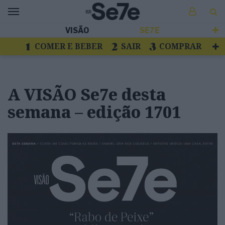
VISÃO
SE7E
COMER E BEBER
SAIR
COMPRAR
VER
LIVROS E DISCOS
TV
ESCAPAR
A VISÃO Se7e desta
semana – edição 1701