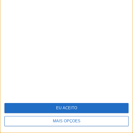
Segway apresenta série de
trotinetes elétricas Ninebot E3
EU ACEITO
MAIS OPÇÕES
Keep the coins, I want change: um