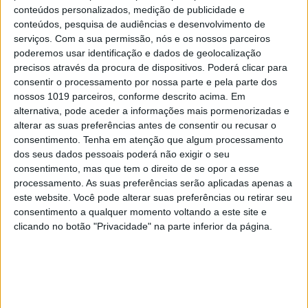
OPINIÃO
conteúdos personalizados, medição de publicidade e
O país que fotografamos nas férias
conteúdos, pesquisa de audiências e desenvolvimento de
e esquecemos no resto do ano
serviços.
Com a sua permissão, nós e os nossos parceiros
poderemos usar identificação e dados de geolocalização
precisos através da procura de dispositivos. Poderá clicar para
consentir o processamento por nossa parte e pela parte dos
nossos 1019 parceiros, conforme descrito acima. Em
alternativa, pode aceder a informações mais pormenorizadas e
alterar as suas preferências antes de consentir ou recusar o
consentimento.
Tenha em atenção que algum processamento
dos seus dados pessoais poderá não exigir o seu
consentimento, mas que tem o direito de se opor a esse
processamento. As suas preferências serão aplicadas apenas a
este website. Você pode alterar suas preferências ou retirar seu
consentimento a qualquer momento voltando a este site e
clicando no botão "Privacidade" na parte inferior da página.
OLHAR CRÍTICO
O Nobel disse o que ninguém quer
ouvir