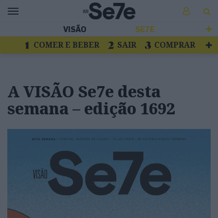
VISÃO
SE7E
COMER E BEBER
SAIR
COMPRAR
VER
LIVROS E DISCOS
TV
ESCAPAR
A VISÃO Se7e desta
semana – edição 1692