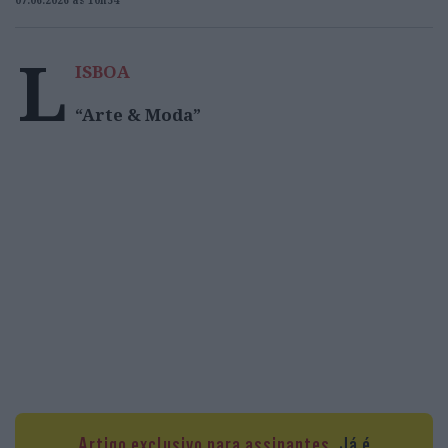
07.06.2026 às 10h54
L
ISBOA
“Arte & Moda”
Artigo exclusivo para assinantes.
Já é