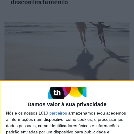
descontentamento
SEGREDOS DA LONGEVIDADE
Duas semanas de férias: será que
precisamos mesmo de tanto tempo
Damos valor à sua privacidade
para desligar?
Nós e os nossos 1019
parceiros
armazenamos e/ou acedemos
a informações num dispositivo, como cookies, e processamos
dados pessoais, como identificadores únicos e informações
padrão enviadas por um dispositivo para publicidade e