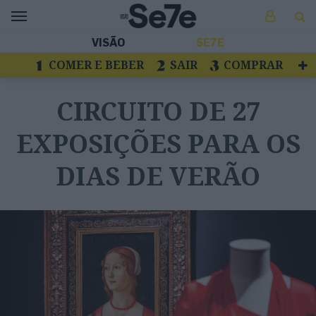
VISÃO
SE7E
COMER E BEBER
SAIR
COMPRAR
VER
LIVROS E DISCOS
TV
CIRCUITO DE 27
ESCAPAR
EXPOSIÇÕES PARA OS
DIAS DE VERÃO