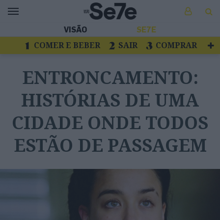
VISÃO
SE7E
COMER E BEBER
SAIR
COMPRAR
VER
LIVROS E DISCOS
TV
ENTRONCAMENTO:
ESCAPAR
HISTÓRIAS DE UMA
CIDADE ONDE TODOS
ESTÃO DE PASSAGEM