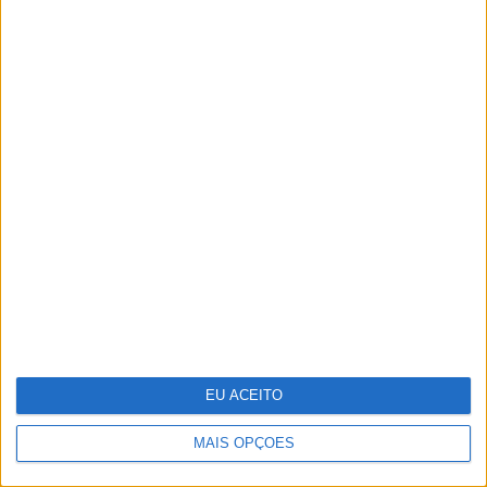
O Nobel disse o que ninguém quer
ouvir
Luciana Abreu de parabéns: 38 anos
em 38 fotos!
EU ACEITO
MAIS OPÇÕES