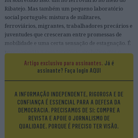
Ribatejo. Mas também um pequeno laboratório
social português: mistura de militares,
ferroviários, migrantes, trabalhadores precários e
juventudes que cresceram entre promessas de
mobilidade e uma certa sensação de estagnação. É
precisamente a esse território simbólico que o
realizador português Pedro Cabeleira decidiu
Artigo exclusivo para assinantes.
Já é
regressar para filmar
Entroncamento
, a sua
assinante?
Faça login AQUI
segunda longa-metragem (140 min), que agora
chega às salas nacionais depois de ter passado por
A INFORMAÇÃO INDEPENDENTE, RIGOROSA E DE
festivais internacionais e pela secção ACID do
CONFIANÇA É ESSENCIAL PARA A DEFESA DA
Festival de Cannes 2025.
DEMOCRACIA. PRECISAMOS DE SI: COMPRE A
Uma cidade que é mais do que um
REVISTA E APOIE O JORNALISMO DE
ponto de passagem
QUALIDADE. PORQUE É PRECISO TER VISÃO.