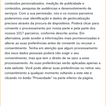
amputações foram um pouco menos violentas do
conteúdos personalizados, medição de publicidade e
que nas guerras anteriores.
conteúdos, pesquisa de audiências e desenvolvimento de
serviços.
Com a sua permissão, nós e os nossos parceiros
poderemos usar identificação e dados de geolocalização
Hoje já não se pode apenas falar em controlo da
precisos através da procura de dispositivos. Poderá clicar para
consentir o processamento por nossa parte e pela parte dos
dor quando se pensa na anestesia numa cirurgia. É
nossos 1017 parceiros, conforme descrito acima. Em
preciso acrescentar à analgesia outros dois
alternativa, pode aceder a informações mais pormenorizadas e
pilares: amnésia, ou seja, estado de inconsciência, e
alterar as suas preferências antes de consentir ou recusar o
consentimento.
Tenha em atenção que algum processamento
imobilidade do corpo com relaxamento muscular.
dos seus dados pessoais poderá não exigir o seu
“Estes três componentes dizem respeito à anestesia
consentimento, mas que tem o direito de se opor a esse
geral. Há também a anestesia regional, na qual é
processamento. As suas preferências serão aplicadas apenas a
este website. Você pode alterar suas preferências ou retirar seu
possível o doente estar acordado e ser operado”,
consentimento a qualquer momento voltando a este site e
explica Fernando Abelha, diretor do Serviço de
clicando no botão "Privacidade" na parte inferior da página.
Anestesiologia do Centro Hospitalar de São João,
no Porto.
Na anestesia regional são anestesiados apenas os
nervos que dão sensibilidade à região a ser